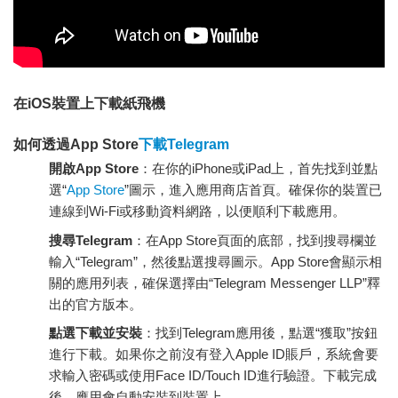
在iOS裝置上下載紙飛機
如何透過App Store
下載Telegram
開啟App Store
：在你的iPhone或iPad上，首先找到並點
選“
App Store
”圖示，進入應用商店首頁。確保你的裝置已
連線到Wi-Fi或移動資料網路，以便順利下載應用。
搜尋Telegram
：在App Store頁面的底部，找到搜尋欄並
輸入“Telegram”，然後點選搜尋圖示。App Store會顯示相
關的應用列表，確保選擇由“Telegram Messenger LLP”釋
出的官方版本。
點選下載並安裝
：找到Telegram應用後，點選“獲取”按鈕
進行下載。如果你之前沒有登入Apple ID賬戶，系統會要
求輸入密碼或使用Face ID/Touch ID進行驗證。下載完成
後，應用會自動安裝到裝置上。