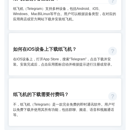
纸飞机（Telegram）支持多种设备，包括Android、iOS、
Windows、Mac和Linux等平台。用户可以根据设备类型，在对应的
应用商店或官方网站下载并安装纸飞机。
如何在iOS设备上下载纸飞机？
在iOS设备上，打开App Store，搜索“Telegram”，点击下载并安
装。安装完成后，点击应用图标启动并根据提示进行注册或登录。
纸飞机的下载需要付费吗？
不，纸飞机（Telegram）是一款完全免费的即时通讯软件。用户可
以免费下载并使用其所有功能，包括群聊、频道、语音和视频通话
等。