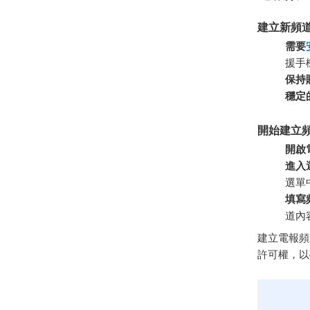
建立新頻
需要
援手
保持
穩定
開始建立
開啟
進入
選單
填寫
道內
建立電報頻
許可權，以