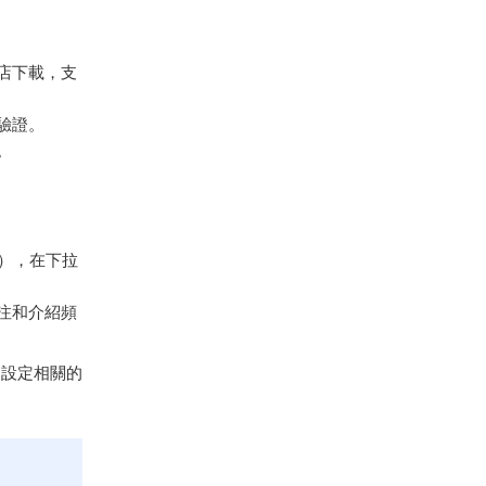
店下載，支
驗證。
。
），在下拉
注和介紹頻
和設定相關的