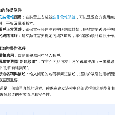
道的前提條件
安裝電報
應用
：在裝置上安裝並
註冊電報賬號
，可以透過官方應用商
機、平板及電腦版本。
賬戶正常運營
：確保電報賬戶沒有被限制或封禁，賬號需要透過手機
的網路連線
：建立頻道需要穩定的網路環境，確保能夠順利進行操作
頻道的操作流程
電報應用
：啟動電報應用並登入賬戶。
選單並選擇“新建頻道”
：在主介面點選左上角的選單按鈕（三條橫線
中選擇“新建頻道”。
頻道名稱與描述
：輸入頻道的名稱和簡短描述，這對於吸引使用者關
容至關重要。
道是一個簡單直觀的過程。確保在建立過程中仔細選擇頻道的型別
確保頻道的有效管理和安全性。