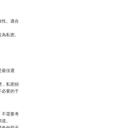
放性。適合
較為私密。
是最佳選
。
體，私密頻
不必要的干
，不需要考
頻道。
避免外部干