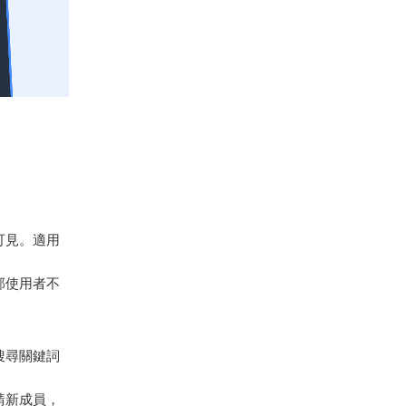
可見。適用
部使用者不
搜尋關鍵詞
請新成員，