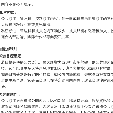
內容不會公開展示。
管理方式
：
公共頻道：管理員可控制頻道內容，但一般成員無法影響頻道的開
大規模的粉絲互動或資訊傳播。
私密頻道：管理員和成員之間互動較少，成員只能在邀請後加入，
適合內部討論、團隊合作或專業資訊共享。
的頻道型別
頻道目標受眾
：
若目標是傳播公共資訊、擴大影響力或進行市場營銷，則公共頻道
擇。它可以讓更多人快速發現並加入，適合大規模活動或品牌推廣
如果目標受眾為特定的小群體，如公司內部成員、專家圈或好友群
道則更為合適。它確保資訊只在特定範圍內傳播，避免資訊洩露或
擾。
內容敏感性
：
公共頻道適合釋出公開內容，比如新聞、部落格更新、娛樂資訊等
慮過多的隱私保護問題。內容廣泛且希望達到廣泛受眾時選擇公共
對於敏感或私人內容，選擇私密頻道更為安全。私密頻道能夠有效