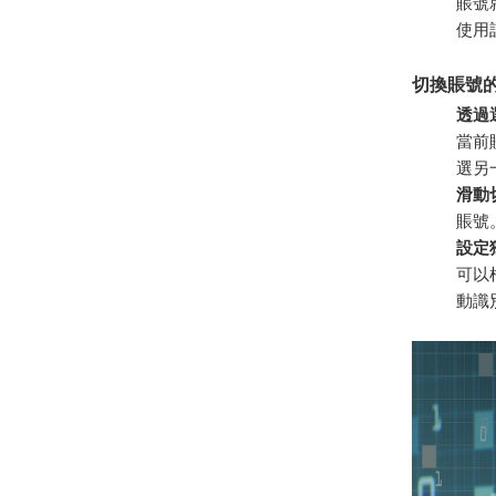
賬號
使用
切換賬號
透過
當前
選另
滑動
賬號
設定
可以
動識