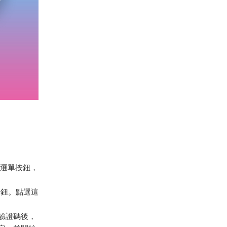
的選單按鈕，
按鈕。點選這
入驗證碼後，