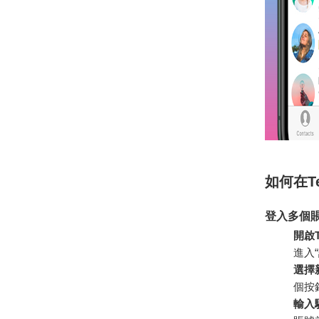
如何在T
登入多個
開啟T
進入
選擇
個按
輸入