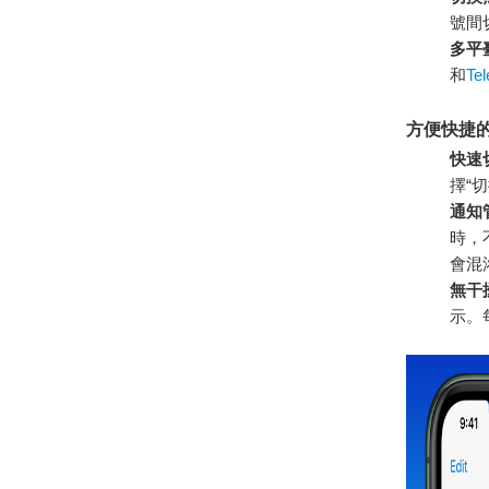
號間
多平
和
Te
方便快捷
快速
擇“
通知
時，
會混
無干
示。