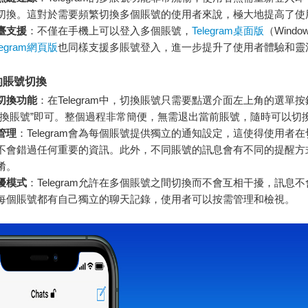
切換。這對於需要頻繁切換多個賬號的使用者來說，極大地提高了使
臺支援
：不僅在手機上可以登入多個賬號，
Telegram桌面版
（Windo
legram網頁版
也同樣支援多賬號登入，進一步提升了使用者體驗和靈
的賬號切換
切換功能
：在Telegram中，切換賬號只需要點選介面左上角的選單
切換賬號”即可。整個過程非常簡便，無需退出當前賬號，隨時可以切
管理
：Telegram會為每個賬號提供獨立的通知設定，這使得使用者
不會錯過任何重要的資訊。此外，不同賬號的訊息會有不同的提醒方
淆。
擾模式
：Telegram允許在多個賬號之間切換而不會互相干擾，訊息
每個賬號都有自己獨立的聊天記錄，使用者可以按需管理和檢視。