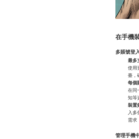
在手機
多賬號登
最多
使用
臺，
每個
在同
知等
裝置
入多
需求
管理手機中