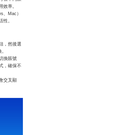
用效率。
ws、Mac）
活性。
按鈕，然後選
換。
在切換賬號
式，確保不
不會交叉顯