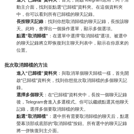
動主介面，找到並點選“已歸檔”資料夾。在這個資料夾
中，你可以看到所有已歸檔的聊天記錄。
長按聊天記錄
：找到你想取消歸檔的聊天記錄，長按該聊
天。此時，會彈出一個操作選單，顯示多個選項。
點選“取消歸檔”
：在選單中選擇“取消歸檔”選項。被選中
的聊天記錄將立即恢復到主聊天列表中，顯示在你原來的
位置。
批次取消歸檔的方法
進入“已歸檔”資料夾
：與取消單個聊天歸檔一樣，首先開
啟“已歸檔”資料夾，找到你想批次取消歸檔的多個聊天記
錄。
選擇多個聊天
：在“已歸檔”資料夾中，長按一個聊天記錄
後，Telegram會進入多選模式。你可以繼續點選其他聊天
記錄，選擇多個要取消歸檔的聊天。
點選“取消歸檔”
：選中所有需要取消歸檔的聊天后，點選
螢幕頂部或底部的“取消歸檔”按鈕。所有選中的聊天記錄
將一併恢復到主介面。