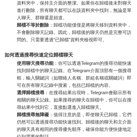
資料夾中，保持主介面的整潔。如果你在歸檔後未對聊天
進行刪除，所有聊天都可以在該資料夾中找到，無論是單
人聊天、群聊還是頻道。
歸檔不等於刪除
：歸檔功能僅僅是將聊天移到資料夾中，
不會刪除聊天記錄。因此，歸檔後的聊天仍然是完整可訪
問的。只需要透過“已歸檔”資料夾檢視即可。
如何透過搜尋快速定位歸檔聊天
使用聊天搜尋功能
：你可以透過Telegram的搜尋功能快速
找到歸檔中的聊天記錄。在Telegram介面頂部有一個搜尋
框，輸入關鍵詞（如聯絡人名稱、群組名稱或關鍵詞）即
可在所有聊天記錄中搜索，包括已歸檔的內容。
選擇歸檔搜尋
：在搜尋結果出現時，Telegram會顯示所有
相關的聊天記錄。如果搜尋的聊天在歸檔中，你可以在搜
尋結果中找到它，直接點選進入歸檔聊天。
歸檔搜尋無障礙
：值得注意的是，即使聊天已歸檔，它們
仍然可以透過搜尋功能快速找到。歸檔後的聊天和主介面
的聊天具有相同的搜尋優先順序，確保你能方便快捷地定
位到需要的對話。