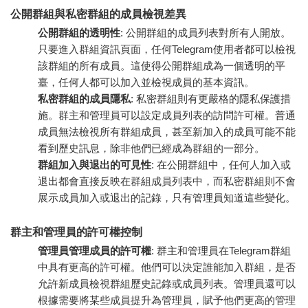
公開群組與私密群組的成員檢視差異
公開群組的透明性
: 公開群組的成員列表對所有人開放。
只要進入群組資訊頁面，任何Telegram使用者都可以檢視
該群組的所有成員。這使得公開群組成為一個透明的平
臺，任何人都可以加入並檢視成員的基本資訊。
私密群組的成員隱私
: 私密群組則有更嚴格的隱私保護措
施。群主和管理員可以設定成員列表的訪問許可權。普通
成員無法檢視所有群組成員，甚至新加入的成員可能不能
看到歷史訊息，除非他們已經成為群組的一部分。
群組加入與退出的可見性
: 在公開群組中，任何人加入或
退出都會直接反映在群組成員列表中，而私密群組則不會
展示成員加入或退出的記錄，只有管理員知道這些變化。
群主和管理員的許可權控制
管理員管理成員的許可權
: 群主和管理員在Telegram群組
中具有更高的許可權。他們可以決定誰能加入群組，是否
允許新成員檢視群組歷史記錄或成員列表。管理員還可以
根據需要將某些成員提升為管理員，賦予他們更高的管理