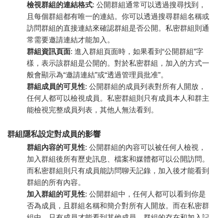
檢視群組的連結格式
: 公開群組通常可以透過搜尋找到，
且每個群組都有唯一的連結。你可以透過搜尋群組名稱或
訪問群組的直接連結來確認群組是否公開。私密群組則通
常需要邀請連結才能加入。
群組資訊頁面
: 進入群組頁面時，如果看到“公開群組”字
樣，表示該群組是公開的。對於私密群組，加入的方式一
般會顯示為“邀請連結”或“透過管理員批准”。
群組成員的可見性
: 公開群組的成員列表對所有人開放，
任何人都可以檢視成員。私密群組則只有成員本人和群主
能檢視完整成員列表，其他人無法看到。
群組隱私設定對成員的影響
群組內容的可見性
: 公開群組的內容可以被任何人檢視，
加入群組後所有歷史訊息、檔案和媒體都可以公開訪問。
而私密群組則只有成員能訪問聊天記錄，加入後才能看到
群組的所有內容。
加入群組的可見性
: 公開群組中，任何人都可以看到你是
否為成員，且群組名稱和簡介對所有人開放。而在私密群
組中，只有成員才能看到其他成員，群組的存在和加入記