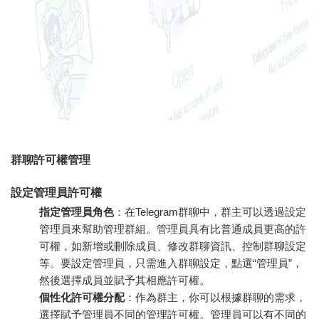
群聊許可權管理
設定管理員許可權
指定管理員角色
：在Telegram群聊中，群主可以透過設定
管理員來幫助管理群組。管理員具有比普通成員更高的許
可權，如新增或刪除成員、修改群聊資訊、控制群聊設定
等。要設定管理員，只需進入群聊設定，點選“管理員”，
然後選擇成員並賦予其相應許可權。
個性化許可權分配
：作為群主，你可以根據群聊的需求，
選擇賦予管理員不同的管理許可權。管理員可以有不同的