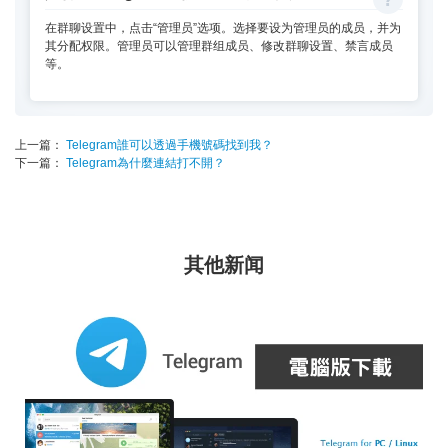
在群聊设置中，点击“管理员”选项。选择要设为管理员的成员，并为
其分配权限。管理员可以管理群组成员、修改群聊设置、禁言成员
等。
上一篇：
Telegram誰可以透過手機號碼找到我？
下一篇：
Telegram為什麼連結打不開？
其他新闻