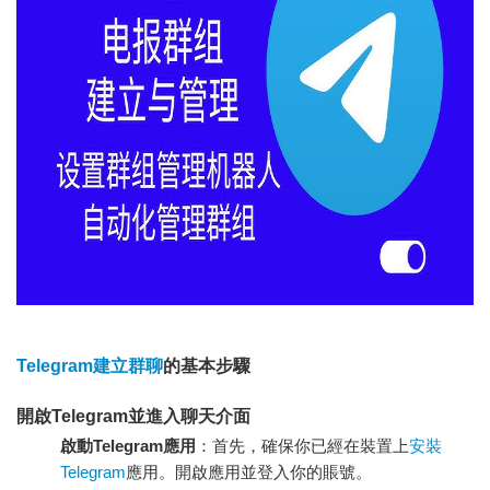
Telegram建立群聊
的基本步驟
開啟Telegram並進入聊天介面
啟動Telegram應用
：首先，確保你已經在裝置上
安裝
Telegram
應用。開啟應用並登入你的賬號。