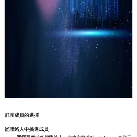
群聊成員的選擇
從聯絡人中挑選成員