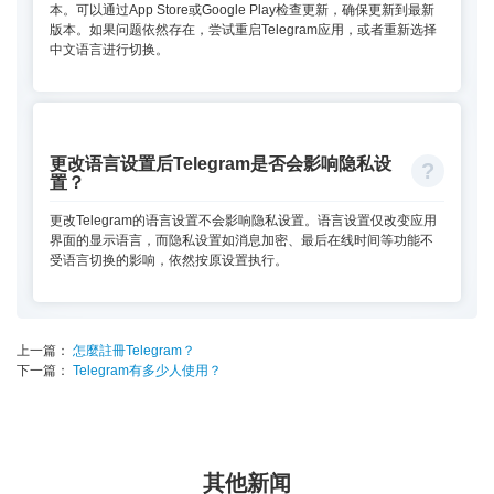
本。可以通过App Store或Google Play检查更新，确保更新到最新
版本。如果问题依然存在，尝试重启Telegram应用，或者重新选择
中文语言进行切换。
更改语言设置后Telegram是否会影响隐私设
置？
更改Telegram的语言设置不会影响隐私设置。语言设置仅改变应用
界面的显示语言，而隐私设置如消息加密、最后在线时间等功能不
受语言切换的影响，依然按原设置执行。
上一篇：
怎麼註冊Telegram？
下一篇：
Telegram有多少人使用？
其他新闻