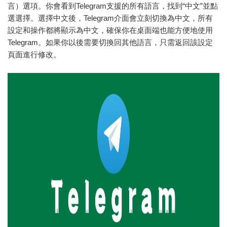
言）選項。你會看到Telegram支援的所有語言，找到“中文”並點
選選擇。選擇中文後，Telegram介面會立刻切換為中文，所有
設定和操作都將顯示為中文，確保你在桌面端也能方便地使用
Telegram。如果你以後需要切換回其他語言，只需返回該設定
頁面進行修改。