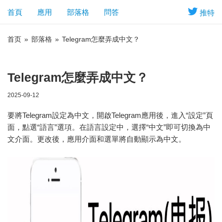
首頁
應用
部落格
問答
推特
首页
»
部落格
»
Telegram怎麼弄成中文？
Telegram怎麼弄成中文？
2025-09-12
要將Telegram設定為中文，開啟Telegram應用後，進入“設定”頁
面，點選“語言”選項。在語言設定中，選擇“中文”即可切換為中
文介面。更改後，應用介面和選單將自動顯示為中文。