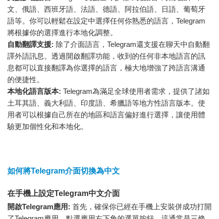
文、俄語、西班牙語、法語、德語、阿拉伯語、日語、葡萄牙
語等。你可以輕鬆在設定中選擇任何你熟悉的語言，Telegram
將根據你的選擇進行本地化調整。
自動翻譯支援:
除了介面語言，Telegram還支援在聊天中自動翻
譯外語訊息。透過開啟翻譯功能，收到的任何非本地語言的訊
息都可以直接翻譯為你選擇的語言，極大地增強了跨語言溝通
的便捷性。
本地化語言版本:
Telegram為滿足全球使用者需求，提供了諸如
土耳其語、義大利語、印度語、希臘語等地方性語言版本。使
用者可以根據自己所在的地區和語言偏好進行選擇，讓使用體
驗更加個性化和本地化。
如何將Telegram介面切換為中文
在手機上設定Telegram中文介面
開啟Telegram應用:
首先，確保你已經在手機上安裝併成功打開
了Telegram應用。點選應用右下角的選單按鈕，這通常是三條