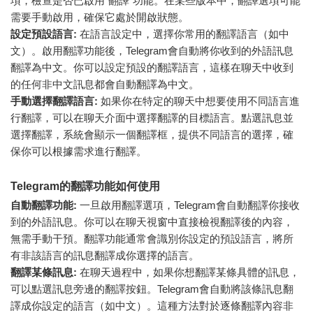
項，檢查是否已啟用“翻譯”功能。在某些版本中，翻譯選項可能
需要手動啟用，確保它處於開啟狀態。
設定預設語言:
在語言設定中，選擇你常用的翻譯語言（如中
文）。啟用翻譯功能後，Telegram會自動將你收到的外語訊息
翻譯為中文。你可以設定預設的翻譯語言，這樣在聊天中收到
的任何非中文訊息都會自動翻譯為中文。
手動選擇翻譯語言:
如果你在特定的聊天中想要使用不同語言進
行翻譯，可以在聊天介面中選擇翻譯的目標語言。點選訊息並
選擇翻譯，系統會顯示一個翻譯框，提供不同語言的選擇，確
保你可以根據需求進行翻譯。
Telegram的翻譯功能如何使用
自動翻譯功能:
一旦啟用翻譯選項，Telegram會自動翻譯你接收
到的外語訊息。你可以在聊天視窗中直接檢視翻譯後的內容，
無需手動干預。翻譯功能通常會識別你設定的預設語言，將所
有非該語言的訊息翻譯成你選擇的語言。
翻譯某條訊息:
在聊天過程中，如果你想翻譯某條具體的訊息，
可以點選訊息旁邊的翻譯按鈕。Telegram會自動將該條訊息翻
譯成你設定的語言（如中文）。這種方法對於逐條翻譯內容非