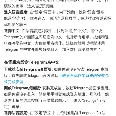
橫線的圖示，進入“設定”頁面。
進入語言設定:
在“設定”頁面中，向下滾動，找到“語言”選項。
點選“語言”後，你將進入一個語言選擇頁面，在這裡你可以選擇
你想要的語言。
選擇中文:
在語言設定列表中，找到並選擇“中文”。選中後，
Telegram的介面將立即切換為中文，包括所有選單、按鈕和選
項都將變為中文，方便使用者操作。這樣你就可以輕鬆使用
Telegram的中文介面與好友聊天、加入群組或瀏覽內容了。
在電腦端設定Telegram為中文
下載並安裝Telegram桌面版:
如果你還沒有安裝Telegram桌面
版，首先訪問Telegram官方網站
下載適合你作業系統的安裝包
並完成安裝。
開啟Telegram桌面版:
安裝完成後，啟動Telegram桌面版應用。
如果你還沒有登入，請使用手機號完成登入驗證。登入後，點
選左上角的選單按鈕（三條橫線圖示），進入“Settings”（設
定）選單。
選擇語言設定:
在“設定”頁面中，找到並點選“Language”（語