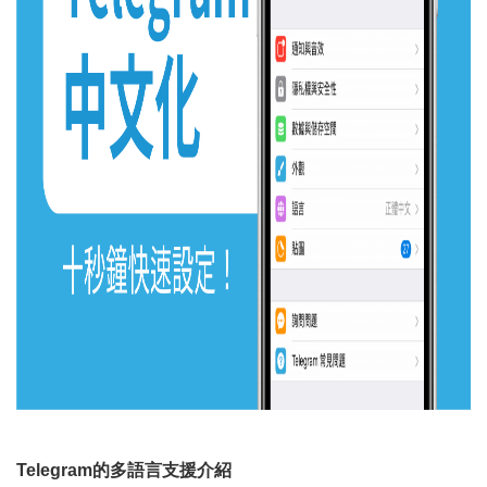
Telegram的多語言支援介紹