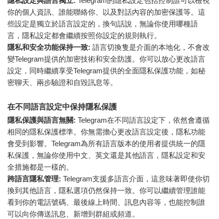
隱私設定與語言獨立:
Telegram的隱私設定包括控制誰可以檢視
你的個人資訊、誰能聯絡你、以及對話內容的加密保護等。這
些設定是獨立於語言設定的，換句話說，無論你使用哪種語
言，隱私設定都會繼續按照你設定的規則執行。
隱私和安全功能保持一致:
語言切換隻是介面的本地化，不會改
變Telegram提供的加密技術和安全防護。你可以放心更改語言
設定，同時繼續享受Telegram提供的全面隱私保護功能，如秘
密聊天、兩步驗證和自毀訊息等。
在不同語言設定中保持隱私保護
隱私保護與語言無關:
Telegram在不同語言設定下，依然會遵循
相同的隱私保護標準。你無需擔心更改語言設定後，隱私功能
會受到影響。Telegram為所有語言版本的使用者提供統一的隱
私保護，無論你使用中文、英文還是其他語言，隱私設定和安
全措施都是一樣的。
跨語言隱私管理:
Telegram支援多語言介面，這意味著即使你切
換到其他語言，隱私選項仍然保持一致。你可以繼續管理誰能
看到你的電話號碼、最後線上時間、訊息內容等，也能控制誰
可以向你傳送訊息、新增到群組或頻道。