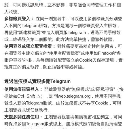
態，可同接收訊息時，互不影響，非常適合同時管理工作和個
人賬號。
多標籤頁登入：
在同一瀏覽器中，可以使用多個標籤頁分別登
入不同的Telegram賬號。方法是開啟一個標籤頁登入主賬號，
再使用“新建標籤頁”並進入網頁版Teleg ram，透過不同手機號
或二維碼登入第二個賬號。此方法簡單快捷，需額外軟體。
使用容器或獨立配置檔案：
對於需要更高穩定性的使用者，可
在瀏覽器中建立獨立的“使用者配置檔案”或使用如Firefox的“多
賬戶容器”外掛，為每個賬號配置獨立的Cookie與儲存環境，實
現真正的獨立執行，防止賬號衝突或掉線。
透過無痕模式實現多開Telegram
使用無痕視窗登入：
開啟瀏覽器的“無痕模式”或“隱私視窗”（快
捷鍵如Ctrl+Shift+N），訪問web.telegram.org，使用不同手機
號登入新的Telegram賬號。由於無痕模式不共享Cookie，可與
主瀏覽器賬號任務執行。
支援多開任務使用：
主瀏覽器視窗與無痕視窗相互獨立，可同
時保持多個Te legram賬號線上。無痕模式關閉後會自動清理登