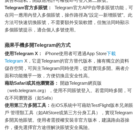
廣告和隱私，開啟應用許可權後即可登入第二賬號。
Telegram官方多賬號：
Telegram官方APP自帶多賬號功能，可
在同一應用內登入多個賬號，操作路徑為“設定—新增賬號”。此
方法可快速切換賬號，不需要額外安裝軟體，但無法同時顯示
多個賬號提示，適合個人多號使用。
蘋果手機多開Telegram的方式
使用Telegram X：
iPhone使用者可透過App Store
下載
Telegram
X，它是Telegram的官方替代版本，擁有獨立的資料
儲存空間，可與主Telegram同時使用，從而實現多開。兩者介
面和功能幾乎一致，方便切換且安全性高。
藉助Safari或其他瀏覽器：
開啟Telegram網頁版
（web.telegram.org），使用不同賬號登入。若需同時多開，可
在不同瀏覽器（如Safa）
使用第三方多開工具：
在iOS系統中可藉助TestFlight版本兄弟賬
戶 管理類工具（如AltStore或第三方分身工具），實現Telegram
多開其他賬號。使用者需授權安裝非官方版本，建議路由器操
作，優先選擇官方途徑解決賬號安全風險。