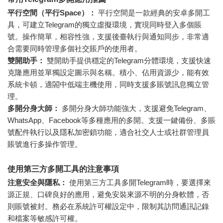
平行空間（平行Space）：
平行空間是一款經典的安卓多開工
具，可建立Telegram的獨立虛擬環境，實現同時登入多個賬
號。操作簡單，相容性強，支援後臺執行與通知同步，非常適
合需要同時管理多個社交賬戶的使用者。
雙開助手：
雙開助手提供穩定的Telegram分體環境，支援快速
克隆應用並單獨設定圖示與名稱。積小、佔用資源少，能有效
系統卡頓，適閤中低端主機使用，同時支援多賬號訊息獨立管
理。
多開分身大師：
多開分身大師功能強大，支援避免Telegram、
WhatsApp、Facebook等多種應用的多開。支援一鍵備份、多賬
號配件執行以及隱私加密鎖功能，適合社交人士或社群管理員
賬號進行多操作管理。
使用第三方多開工具的注意事項
注意安全與隱私：
使用第三方工具多開Telegram時，要選擇來
源正規、口碑良好的應用，避免安裝來源不明的分身軟體，否
則賬號被封。務必在系統許可權設定中，限制其訪問通訊記錄
和檔案等敏感許可權。