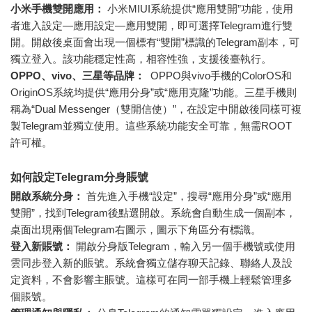
小米手機雙開應用：
小米MIUI系統提供“應用雙開”功能，使用
者進入設定—應用設定—應用雙開，即可選擇Telegram進行雙
開。開啟後桌面會出現一個標有“雙開”標識的Telegram副本，可
獨立登入。該功能穩定性高，相容性強，支援後臺執行。
OPPO、vivo、三星等品牌：
OPPO與vivo手機的ColorOS和
OriginOS系統均提供“應用分身”或“應用克隆”功能。三星手機則
稱為“Dual Messenger（雙開信使）”，在設定中開啟後同樣可複
製Telegram並獨立使用。這些系統功能安全可靠，無需ROOT
許可權。
如何設定Telegram分身賬號
開啟系統分身：
首先進入手機“設定”，搜尋“應用分身”或“應用
雙開”，找到Telegram後點選開啟。系統會自動生成一個副本，
桌面出現兩個Telegram右圖示，圖示下角區分有標識。
登入新賬號：
開啟分身版Telegram，輸入另一個手機號或使用
雲同步登入新的賬號。系統會獨立儲存聊天記錄、聯絡人及設
定資料，不會影響主賬號。這樣可在同一部手機上輕鬆管理多
個賬號。