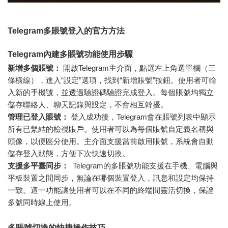
Telegram多賬號登入的官方方法
Telegram內建多賬號功能使用步驟
新增多個賬號：
開啟Telegram主介面，點選左上角選單欄（三
條橫線），進入“設定”選項，找到“新增賬號”按鈕。使用者可輸
入新的手機號，並透過驗證碼驗證完成登入。每個賬號均獨立
儲存聯絡人、聊天記錄與設定，不會相互幹擾。
管理已登入賬號：
登入成功後，Telegram會在賬號列表中顯示
所有已繫結的檢視賬戶。使用者可以為每個賬號自定義名稱與
頭像，以便區分使用。主介面支援當前啟用賬號，系統會自動
儲存登入狀態，方便下次快速切換。
支援多平臺同步：
Telegram的多賬號功能支援在手機、電腦與
平板裝置之間同步，無論在哪個裝置登入，訊息和設定均保持
一致。這一功能讓使用者可以在不同的終端間靈活切換，保證
多號同時線上使用。
多賬號切換的快捷操作技巧