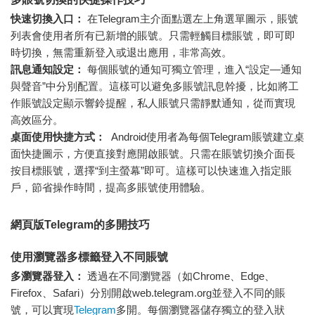
快速切換入口：
在Telegram主介面點選左上角選單圖示，賬號
列表會使用者所有已新增的賬號。只需輕觸目標賬號，即可即
時切換，無需重新登入或退出應用，非常高效。
訊息通知設定：
每個賬號的通知可獨立管理，進入“設定—通知
與聲音”中分別配置。這樣可以避免多賬號訊息幹擾，比如將工
作賬號設定顯示響鈴提醒，私人賬號只需靜默通知，從而實現
高效區分。
桌面使用快捷方式：
Android使用者為每個Telegram賬號建立桌
面快捷圖示，方便直接對應開啟賬號。只需在賬號切換介面長
按目標賬號，選擇“到主螢幕”即可。這樣可以快速進入指定賬
戶，節省操作時間，提高多賬號使用體驗。
網頁版Telegram的多開技巧
使用瀏覽器多標籤登入不同賬號
多瀏覽器登入：
透過在不同瀏覽器（如Chrome、Edge、
Firefox、Safari）分別開啟web.telegram.org並登入不同的賬
號，可以實現
Telegram
多開。每個瀏覽器儲存獨立的登入狀