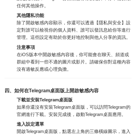
任何其他操作。
其他隱私功能
除了開啟敏感內容顯示，你還可以透過【隱私與安全】設
定對誰可以檢視你的個人資料、誰可以發訊息給你等進行
管理。這些設定有助於你更好地控制與他人分享的資訊。
注意事項
在iOS版本中開啟敏感內容後，你可能會在聊天、頻道或
群組中看到一些不適的圖片或影片。請確保你對這種內容
沒有過敏反應或心理負擔。
四、如何在Telegram桌面版上開啟敏感內容
下載並安裝Telegram桌面版
如果你還沒有安裝Telegram桌面版，可以訪問Telegram的
官網進行下載。安裝完成後，啟動Telegram桌面應用。
進入設定選單
開啟Telegram桌面版，點選左上角的三條橫線圖示，進入