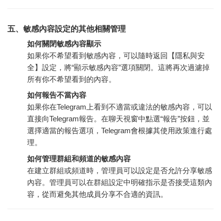
五、敏感內容設定的其他相關管理
如何關閉敏感內容顯示
如果你不希望看到敏感內容，可以隨時返回【隱私與安
全】設定，將“顯示敏感內容”選項關閉。這將再次過濾掉
所有你不希望看到的內容。
如何報告不當內容
如果你在Telegram上看到不適當或違法的敏感內容，可以
直接向Telegram報告。在聊天視窗中點選“報告”按鈕，並
選擇適當的報告選項，Telegram會根據其使用政策進行處
理。
如何管理群組和頻道的敏感內容
在建立群組或頻道時，管理員可以設定是否允許分享敏感
內容。管理員可以在群組設定中明確指示是否接受這類內
容，從而避免其他成員分享不合適的資訊。