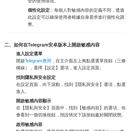
全的使用環境。
個性化設定
：每個人對敏感內容的定義不同，透過
此設定可以確保使用者根據自身需求進行個性化調
整。
二、如何在Telegram安卓版本上開啟敏感內容
進入設定選單
開啟
Telegram應用
，在主介面左上角點選選單按鈕（三條
橫線），選擇【設定】選項，進入設定頁面。
找到隱私與安全設定
在設定頁面，向下滾動，找到【隱私與安全】選項，點選
進入。
開啟敏感內容顯示
在【隱私與安全】頁面中，找到【敏感內容】的選項。你
會看到一個切換按鈕，預設情況下該按鈕處於關閉狀態。
啟用敏感內容