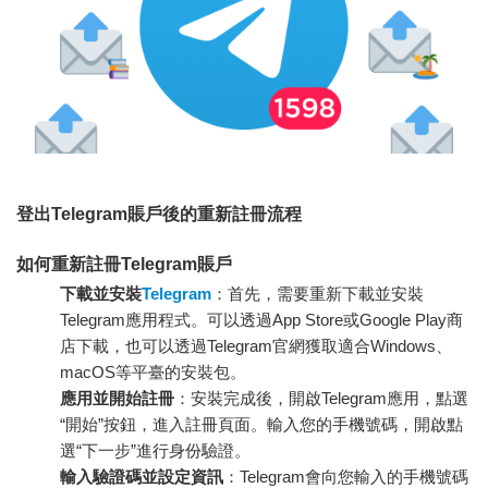
登出Telegram賬戶後的重新註冊流程
如何重新
註冊Telegram
賬戶
下載並安裝
Telegram
：首先，需要重新下載並
安裝
Telegram
應用程式。可以透過App Store或Google Play商
店下載，也可以透過Telegram官網獲取適合Windows、
macOS等平臺的安裝包。
應用並開始註冊
：安裝完成後，開啟Telegram應用，點選
“開始”按鈕，進入註冊頁面。輸入您的手機號碼，開啟點
選“下一步”進行身份驗證。
輸入驗證碼並設定資訊
：Telegram會向您輸入的手機號碼