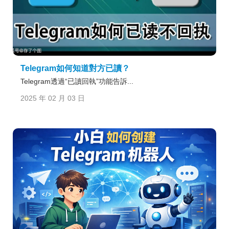
Telegram如何知道對方已讀？
Telegram透過“已讀回執”功能告訴...
2025 年 02 月 03 日