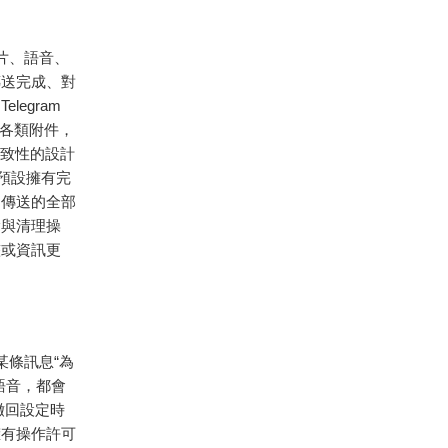
片、語音、
傳送完成、對
egram
、各類附件，
一致性的設計
預設擁有完
己傳送的全部
除與清理操
整或資訊更
某條訊息“為
語音，都會
撤回設定時
擁有操作許可