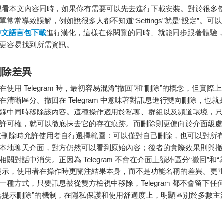
看本文內容同時，如果你有需要可以先去進行下載安裝。對於很多
常常導致誤解，例如說很多人都不知道“Settings”就是“設定”。可
am中文語言包下載
進行漢化，這樣在你閱覽的同時、就能同步跟著體驗
更容易找到所需資訊。
刪除差異
使用 Telegram 時，最初容易混淆“撤回”和“刪除”的概念，但實際
在清晰區分。撤回在 Telegram 中意味著對訊息進行雙向刪除，也
錄中同時移除該內容。這種操作適用於私聊、群組以及頻道環境，
許可權，就可以徹底抹去它的存在痕跡。而刪除則更偏向於介面級
ram 在刪除時允許使用者自行選擇範圍：可以僅對自己刪除，也可以對所
本地聊天介面，對方仍然可以看到原始內容；後者的實際效果則與
關對話中消失。正因為 Telegram 不會在介面上額外區分“撤回”和
提示，使用者在操作時更關注結果本身，而不是功能名稱的差異。更
一種方式，只要訊息被從雙方檢視中移除，Telegram 都不會留下任
無提示刪除”的機制，在隱私保護和使用舒適度上，明顯區別於多數主