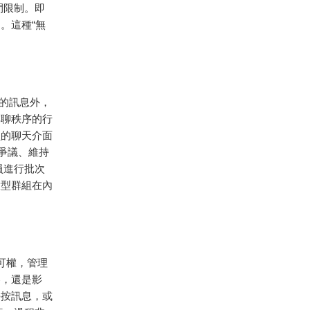
間限制。即
。這種“無
的訊息外，
群聊秩序的行
員的聊天介面
爭議、維持
員進行批次
大型群組在內
許可權，管理
容，還是影
長按訊息，或