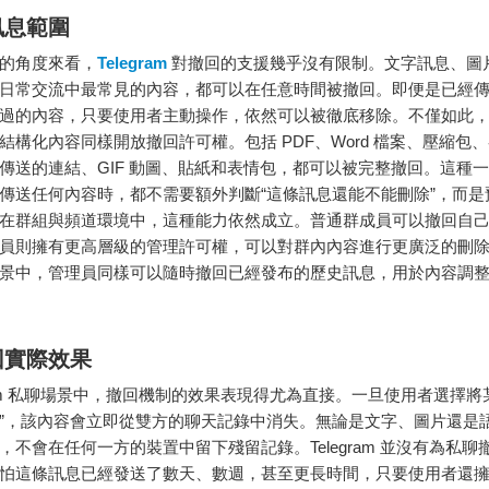
訊息範圍
的角度來看，
Telegram
對撤回的支援幾乎沒有限制。文字訊息、圖
日常交流中最常見的內容，都可以在任意時間被撤回。即便是已經
過的內容，只要使用者主動操作，依然可以被徹底移除。不僅如此，Tel
結構化內容同樣開放撤回許可權。包括 PDF、Word 檔案、壓縮包
傳送的連結、GIF 動圖、貼紙和表情包，都可以被完整撤回。這種
傳送任何內容時，都不需要額外判斷“這條訊息還能不能刪除”，而是
在群組與頻道環境中，這種能力依然成立。普通群成員可以撤回自
員則擁有更高層級的管理許可權，可以對群內內容進行更廣泛的刪
景中，管理員同樣可以隨時撤回已經發布的歷史訊息，用於內容調
回實際效果
egram 私聊場景中，撤回機制的效果表現得尤為直接。一旦使用者選擇將
”，該內容會立即從雙方的聊天記錄中消失。無論是文字、圖片還是
，不會在任何一方的裝置中留下殘留記錄。Telegram 並沒有為私聊
怕這條訊息已經發送了數天、數週，甚至更長時間，只要使用者還