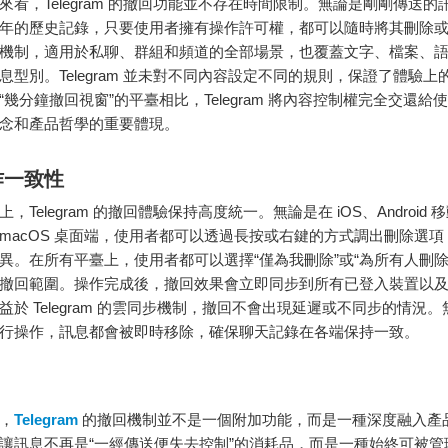
來看，Telegram 的撤回功能並不存在時間限制。無論是剛剛傳送的
年的歷史記錄，只要使用者擁有操作許可權，都可以隨時將其刪除
機制，適用於私聊、群組和頻道的全部場景，也覆蓋文字、檔案、
息型別。Telegram 並未對不同內容設定不同的規則，保證了體驗上
“幾分鐘撤回視窗”的平臺相比，Telegram 將內容控制權完全交還給
念和產品哲學的重要體現。
作一致性
，Telegram 的撤回體驗保持高度統一。無論是在 iOS、Android
ws、macOS 桌面端，使用者都可以透過長按或右鍵的方式調出刪除選
異。在所有平臺上，使用者都可以選擇“僅為我刪除”或“為所有人刪除
撤回範圍。操作完成後，撤回效果會立即同步到所有已登入裝置以
益於 Telegram 的雲同步機制，撤回不會出現延遲或不同步的情況
行操作，訊息都會被即時移除，確保聊天記錄在各端保持一致。
，
Telegram
的撤回機制並不是一個附加功能，而是一種深度融入產
讓訊息不再是“一經傳送便失去控制”的消耗品，而是一種始終可被管