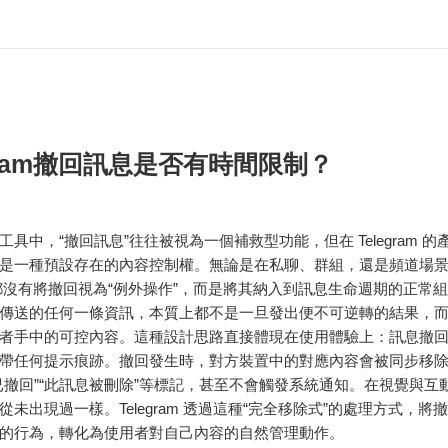
egram撤回訊息是否有時間限制？
工具中，“撤回訊息”往往被視為一個補救型功能，但在
Telegram
的
是一種預設存在的內容控制權。無論是在私聊、群組，還是頻道場
ram 都沒有將撤回視為“例外操作”，而是將其納入到訊息生命週期的正常
傳送的任何一條資訊，本質上都不是一旦發出便不可逆轉的結果，
者手中的可控內容。這種設計思路直接體現在使用體驗上：訊息撤
帶任何提示痕跡。撤回發生時，對方裝置中的對應內容會被同步移
已撤回”“此訊息被刪除”等標記，甚至不會觸發系統通知。在視覺與互
從未出現過一樣。Telegram 透過這種“完全移除式”的處理方式，將
的行為，轉化為使用者對自己內容的自然管理動作。