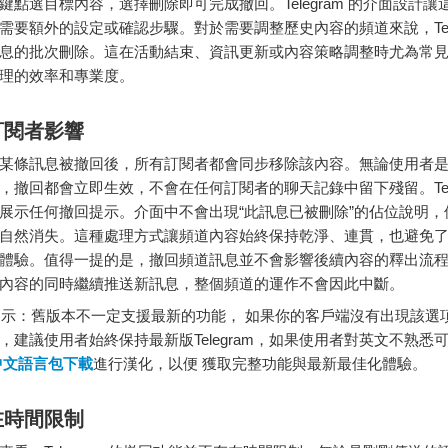
鍵點選目標內容，選擇刪除即可完成撤回。Telegram 的介面設計讓
需要額外的設定或確認步驟。對於需要調整歷史內容的頻道來說，Teleg
息的批次刪除。這在活動結束、資訊更新或內容策略調整時尤為常
理的效率和專業度。
訂閱者影響
某條訊息被撤回後，所有訂閱者都會同步移除該內容。無論使用者
，撤回都會立即生效，不會在任何訂閱者的聊天記錄中留下殘留。Teleg
展示任何撤回提示。介面中不會出現“此訊息已被刪除”的佔位說明，
自然消失。這種處理方式讓頻道內容始終保持乾淨、連貫，也避免
體驗。值得一提的是，撤回頻道訊息並不會影響後續內容的釋出流
內容的同時繼續推送新訊息，整個頻道的運作不會因此中斷。
：舊版本不一定支援最新的功能， 如果你的客戶端沒有出現該選
，建議使用者始終保持最新版Telegram，如果使用者對英文不熟悉
am中文語言包下載
進行漢化，以便 獲取完整功能與最新最佳化體驗。
在時間限制