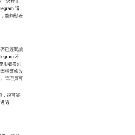
這一過程非
ram 還
見，能夠顯著
是否已經閱讀
ram 不
使用者看到
了因頻繁修改
程。管理員可
項，很可能
可透過