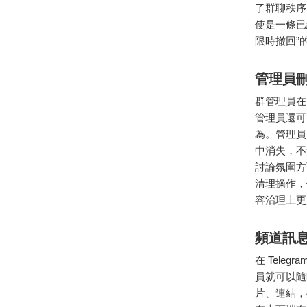
了群聊秩序
使是一條已
限時撤回”
管理員
群管理員
管理員還可
為。管理員
中消失，不
討論氛圍方
清理操作，
容治理上更
頻道訊
在 Tel
員就可以隨
片、連結，