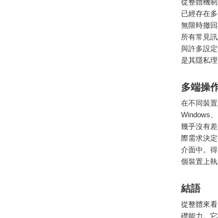
從整體機制
已經存在多
無限時撤回
所有常見訊
與許多設定
是其隱私理
多端操
在不同裝置上
Windo
幾乎沒有差
際需求決定
介面中。得
個裝置上執
結語
從整體來看
礎能力。它