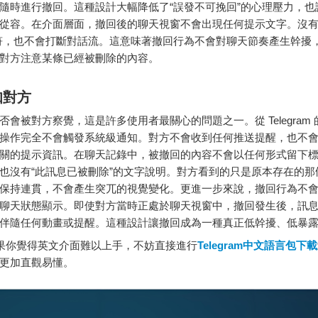
隨時進行撤回。這種設計大幅降低了“誤發不可挽回”的心理壓力，也
從容。在介面層面，撤回後的聊天視窗不會出現任何提示文字。沒有
符，也不會打斷對話流。這意味著撤回行為不會對聊天節奏產生幹擾
對方注意某條已經被刪除的內容。
知對方
否會被對方察覺，這是許多使用者最關心的問題之一。從 Telegram
操作完全不會觸發系統級通知。對方不會收到任何推送提醒，也不
關的提示資訊。在聊天記錄中，被撤回的內容不會以任何形式留下
也沒有“此訊息已被刪除”的文字說明。對方看到的只是原本存在的那
保持連貫，不會產生突兀的視覺變化。更進一步來說，撤回行為不
聊天狀態顯示。即使對方當時正處於聊天視窗中，撤回發生後，訊
伴隨任何動畫或提醒。這種設計讓撤回成為一種真正低幹擾、低暴
你覺得英文介面難以上手，不妨直接進行
Telegram中文語言包下載
更加直觀易懂。