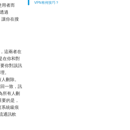
VPN有何技巧？
使用者而
以透過
，讓你在搜
上，這兩者在
就是在你和對
只要你對該訊
處理。
有人刪除。
撤回一致，訊
“為所有人刪
重要的是，
何系統級痕
流通訊軟