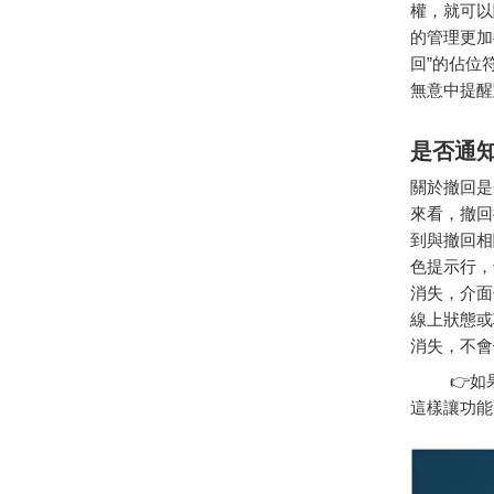
權，就可以
的管理更加
回”的佔位
無意中提醒
是否通
關於撤回是
來看，撤回
到與撤回相
色提示行，
消失，介面
線上狀態或
消失，不會
👉如果
這樣讓功能