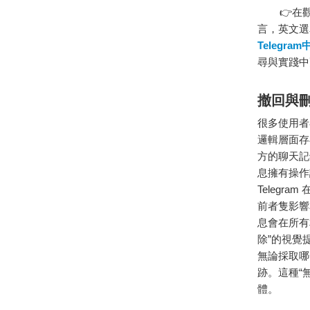
👉在觀
言，英文選單
Telegr
尋與實踐中
撤回與
很多使用者在
邏輯層面存
方的聊天記
息擁有操作
Teleg
前者隻影響
息會在所有相
除”的視覺
無論採取哪
跡。這種“
體。