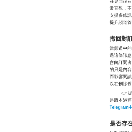
在桌面端右
常直觀，不
支援多條訊
提升頻道管
撤回對
當頻道中的
過這條訊息
會向訂閱者
的只是內容
而影響閱讀
以在刪除舊
👉 提示
是版本過舊
Telegr
是否存