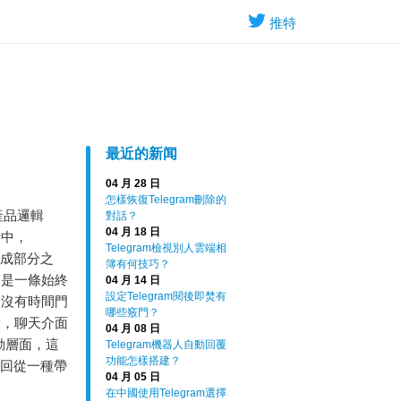
推特
最近的新闻
04 月 28 日
怎樣恢復Telegram刪除的
產品邏輯
對話？
04 月 18 日
景中，
Telegram檢視別人雲端相
組成部分之
簿有何技巧？
而是一條始終
04 月 14 日
設定Telegram閱後即焚有
回沒有時間門
哪些竅門？
除，聊天介面
04 月 08 日
動層面，這
Telegram機器人自動回覆
功能怎樣搭建？
撤回從一種帶
04 月 05 日
在中國使用Telegram選擇