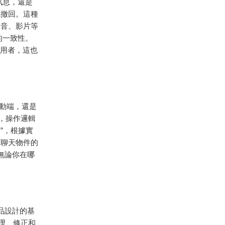
訊息，還是
或撤回。這種
語音、影片等
的一致性。
使用者，這也
 移動端，還是
項，操作邏輯
”，根據實
及聊天物件的
。無論你在哪
品設計的基
理、修正和