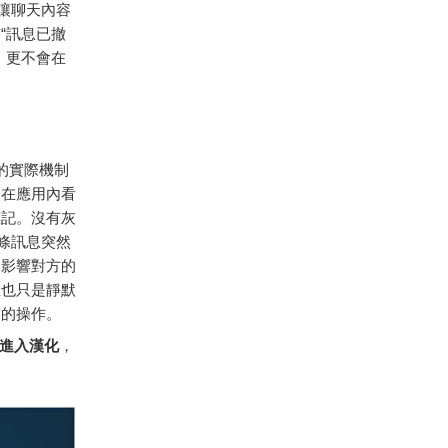
讓聊天內容
“訊息已撤
，更不會在
 的實際機制
會在應用內看
標記。沒有灰
條訊息突然
會影響對方的
息也只是靜默
露的操作。
進入漢化
，