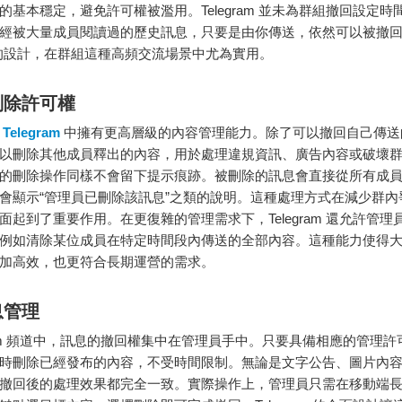
的基本穩定，避免許可權被濫用。Telegram 並未為群組撤回設定時
經被大量成員閱讀過的歷史訊息，只要是由你傳送，依然可以被撤回
的設計，在群組這種高頻交流場景中尤為實用。
刪除許可權
在
Telegram
中擁有更高層級的內容管理能力。除了可以撤回自己傳送
以刪除其他成員釋出的內容，用於處理違規資訊、廣告內容或破壞
的刪除操作同樣不會留下提示痕跡。被刪除的訊息會直接從所有成
會顯示“管理員已刪除該訊息”之類的說明。這種處理方式在減少群內
面起到了重要作用。在更復雜的管理需求下，Telegram 還允許管理
例如清除某位成員在特定時間段內傳送的全部內容。這種能力使得
加高效，也更符合長期運營的需求。
息管理
egram 頻道中，訊息的撤回權集中在管理員手中。只要具備相應的管理
時刪除已經發布的內容，不受時間限制。無論是文字公告、圖片內
撤回後的處理效果都完全一致。實際操作上，管理員只需在移動端