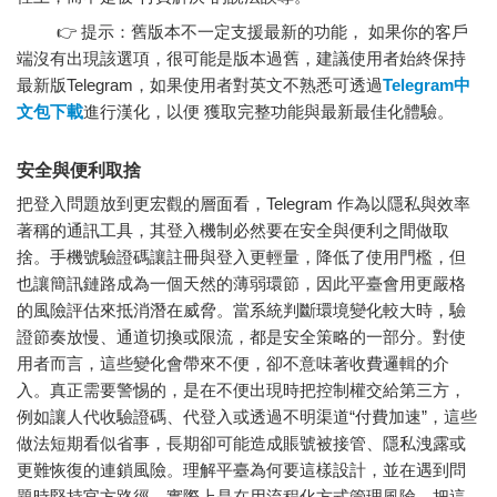
👉 提示：舊版本不一定支援最新的功能， 如果你的客戶
端沒有出現該選項，很可能是版本過舊，建議使用者始終保持
最新版Telegram，如果使用者對英文不熟悉可透過
Telegram中
文包下載
進行漢化，以便 獲取完整功能與最新最佳化體驗。
安全與便利取捨
把登入問題放到更宏觀的層面看，Telegram 作為以隱私與效率
著稱的通訊工具，其登入機制必然要在安全與便利之間做取
捨。手機號驗證碼讓註冊與登入更輕量，降低了使用門檻，但
也讓簡訊鏈路成為一個天然的薄弱環節，因此平臺會用更嚴格
的風險評估來抵消潛在威脅。當系統判斷環境變化較大時，驗
證節奏放慢、通道切換或限流，都是安全策略的一部分。對使
用者而言，這些變化會帶來不便，卻不意味著收費邏輯的介
入。真正需要警惕的，是在不便出現時把控制權交給第三方，
例如讓人代收驗證碼、代登入或透過不明渠道“付費加速”，這些
做法短期看似省事，長期卻可能造成賬號被接管、隱私洩露或
更難恢復的連鎖風險。理解平臺為何要這樣設計，並在遇到問
題時堅持官方路徑，實際上是在用流程化方式管理風險。把這