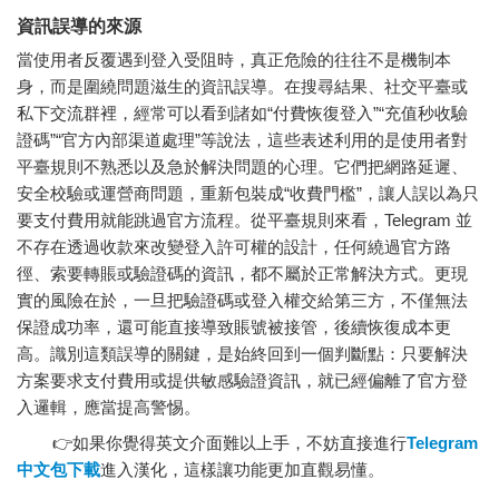
資訊誤導的來源
當使用者反覆遇到登入受阻時，真正危險的往往不是機制本
身，而是圍繞問題滋生的資訊誤導。在搜尋結果、社交平臺或
私下交流群裡，經常可以看到諸如“付費恢復登入”“充值秒收驗
證碼”“官方內部渠道處理”等說法，這些表述利用的是使用者對
平臺規則不熟悉以及急於解決問題的心理。它們把網路延遲、
安全校驗或運營商問題，重新包裝成“收費門檻”，讓人誤以為只
要支付費用就能跳過官方流程。從平臺規則來看，Telegram 並
不存在透過收款來改變登入許可權的設計，任何繞過官方路
徑、索要轉賬或驗證碼的資訊，都不屬於正常解決方式。更現
實的風險在於，一旦把驗證碼或登入權交給第三方，不僅無法
保證成功率，還可能直接導致賬號被接管，後續恢復成本更
高。識別這類誤導的關鍵，是始終回到一個判斷點：只要解決
方案要求支付費用或提供敏感驗證資訊，就已經偏離了官方登
入邏輯，應當提高警惕。
👉如果你覺得英文介面難以上手，不妨直接進行
Telegram
中文包下載
進入漢化，這樣讓功能更加直觀易懂。