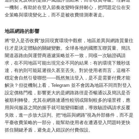
一機制，有助於在登入節奏改變時保持耐心，把問題定位在安
全策略與環境變化上，而不是被收費猜測牽著走。
地區網路的影響
將“登入是否收費”放回現實環境中觀察，地區差異與網路質量往
往才是決定體驗的關鍵變數。全球各地的國際互聯質量、簡訊
閘道器路由與運營商過濾策略並不一致，同樣一次驗證碼請
求，在不同地區可能出現完全不同的結果：有的環境下幾秒送
達，有的則可能延遲很久甚至丟失。對於使用者而言，這種不
穩定會自然引發聯想——既然無法登入，是不是需要付費才能
解決？但從機制上看，Telegram 並不會因為地區不同而對登入
設定價格門檻，影響更大的是網路路徑是否暢通以及簡訊是否
被順利轉發。尤其在網路連通性較弱或限制較多的場景裡，應
用與伺服器之間的握手就可能變得斷續，導致驗證碼請求反覆
失敗，進一步放大誤判。把“地區與網路”視為外部條件，而不是
平臺收費策略的一部分，能幫助使用者在遭遇登入問題時更快
抓住關鍵矛盾，避免走入錯誤的付費假設。