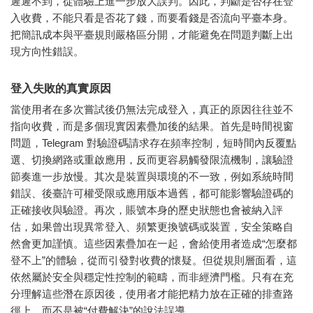
遲遲不到，從體驗上進一步放大誤判。因此，判斷是否存在登
入收費，不能只看是否花了錢，而要看錢是否流向平臺本身。
把簡訊成本與平臺規則嚴格區分開，才能避免在問題判斷上出
現方向性錯誤。
登入失敗的真實原因
當使用者在多次嘗試後仍無法完成登入，真正的原因往往並不
指向收費，而是多個現實因素疊加後的結果。首先是時間視窗
問題，Telegram 對驗證碼請求存在頻率控制，短時間內反覆點
選、切換網路或重啟應用，反而更容易觸發限流機制，讓驗證
節奏進一步放慢。其次是裝置與環境的不一致，例如系統時間
錯誤、後臺許可權受限或應用版本過舊，都可能影響驗證碼的
正確接收與驗證。再次，賬號本身的歷史狀態也會被納入評
估，如果曾出現異常登入、頻繁更換號碼或裝置，安全策略自
然會更加謹慎。這些因素疊加在一起，會給使用者造成“怎麼都
登不上”的體驗，從而引發對收費的懷疑。但從規則層面看，這
依然屬於安全與穩定性控制的範疇，而非經濟門檻。只有在充
分理解這些潛在原因後，使用者才能把精力放在正確的排查路
徑上，而不是被“付費解決”的說法誤導。