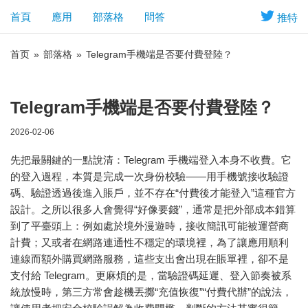
首頁
應用
部落格
問答
推特
首页
»
部落格
»
Telegram手機端是否要付費登陸？
Telegram手機端是否要付費登陸？
2026-02-06
先把最關鍵的一點說清：Telegram 手機端登入本身不收費。它
的登入過程，本質是完成一次身份校驗——用手機號接收驗證
碼、驗證透過後進入賬戶，並不存在“付費後才能登入”這種官方
設計。之所以很多人會覺得“好像要錢”，通常是把外部成本錯算
到了平臺頭上：例如處於境外漫遊時，接收簡訊可能被運營商
計費；又或者在網路連通性不穩定的環境裡，為了讓應用順利
連線而額外購買網路服務，這些支出會出現在賬單裡，卻不是
支付給 Telegram。更麻煩的是，當驗證碼延遲、登入節奏被系
統放慢時，第三方常會趁機丟擲“充值恢復”“付費代辦”的說法，