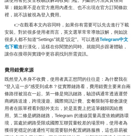
讓使用者把安全校驗誤解為收費門檻。判斷的方法其實很簡
單：錢如果不是在官方應用內產生、也不出現在官方訂閱條款
裡，就不該被視為登入費用。
👉在觀看本文內容同時，如果你有需要可以先去進行下載
安裝。對於很多使用者而言，英文選單常常導致誤解，例如說
很多人都不知道“Settings”就是“設定”。可以透過
Telegram中文
包下載
進行漢化，這樣在你閱覽的同時、就能同步跟著體驗，
讓你在搜尋與實踐中更容易找到所需資訊。
費用錯覺來源
既然登入本身不收費，使用者真正想問的往往是：為什麼我在
“登入這一步”感受到成本？從實際鏈路看，費用錯覺主要來自兩
條路徑被混在一起。第一條是簡訊鏈路，驗證碼通常透過運營
商網路送達，跨境漫遊、國際簡訊計費、套餐限制等都會讓使
用者在賬單裡看到額外支出，於是直覺上把這筆錢歸因給應
用。第二條是網路鏈路，Telegram 的連線質量高度依賴網路環
境，當處於網路受限或國際互聯質量較差的場景時，使用者為
獲得更穩定的連通性可能需要額外配置網路服務，這也容易被