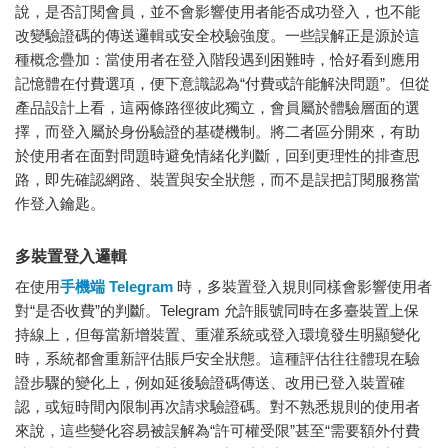
說，是否訂閱會員，並不會影響使用者能否成功登入，也不能
改變驗證碼的傳送邏輯或安全校驗強度。一些誤解正是源於這
種概念疊加：當使用者在登入階段遇到困難時，恰好看到應用
記憶體在付費選項，便下意識認為“付費或許能解決問題”。但從
產品設計上看，這兩條路徑彼此獨立，會員屬於體驗層面的選
擇，而登入屬於身份驗證的基礎機制。將二者區分開來，有助
於使用者在面對問題時避免情緒化判斷，回到更理性的排查思
路，即先確認網路、裝置與安全狀態，而不是誤把訂閱服務當
作登入鑰匙。
多裝置登入邏輯
在使用
手機端 Telegram
時，多裝置登入規則同樣會影響使用者
對“是否收費”的判斷。Telegram 允許賬號同時在多臺裝置上保
持線上，但每當新增裝置、重灌系統或登入環境發生明顯變化
時，系統都會重新評估賬戶安全狀態。這種評估往往體現在驗
證步驟的變化上，例如延後驗證碼傳送、改用已登入裝置確
認，或短時間內限制再次請求驗證碼。對不熟悉規則的使用者
來說，這些變化容易被誤解為“許可權受限”甚至“需要額外付費