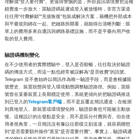
理解成“登入要付費”。更值得警惕的是，外部資訊環境會把這種
錯覺進一步放大：當驗證碼延遲或登入被放慢時，非官方渠道
往往用“付費解鎖”“充值恢復”包裝成解決方案，藉機把外部成本
與平臺規則綁在一起。把鏈路拆開看，就能得出清晰判斷：賬
單上的費用多來自通訊與網路基礎設施，而不是平臺向用戶收
取的登入費用。
驗證碼機制變化
在不少使用者的實際體驗中，登入是否順暢，往往取決於驗證
碼的傳送方式，而這一點也經常被誤解為“是否收費”的訊號。
Telegram 並不會始終以簡訊作為唯一驗證手段，而是會根據賬
號歷史、裝置狀態與登入環境動態調整驗證路徑。例如，當賬
號曾在某臺裝置上長期穩定使用，系統更傾向於把驗證碼推送
到已登入的
Telegram客戶端
，而不是反覆走簡訊通道；在檢測
到異地登入、新裝置或環境變化時，驗證節奏也可能被主動放
慢。這種設計的出發點是安全，而不是區分付費與否。但在使
用者視角里，一旦簡訊沒有像以往那樣立刻送達，就容易聯想
到“是否需要額外操作”甚至“是否需要付費”。事實上，驗證碼通
道的變化反映的是賬戶風險評估結果，而非收費等級。理解這