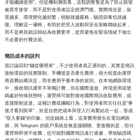
才能繼續使用”。但從機制層面看，這類調整隻是為了防止賬號
被異常接管，而不是對使用者設定經濟門檻。實際情況是，裝
置越多、環境變化越頻繁，校驗就越嚴格，驗證節奏也就越
慢。理解這一邏輯，有助於把登入波動與安全策略聯絡起來，
而不是將其錯誤歸結為收費要求，從而避免在緊張情緒下做出
不必要的付費決策。
簡訊成本的誤判
當討論回到“錢從哪裡來”，不少使用者真正遇到的，其實是簡訊
接收環節的現實限制。手機號是否產生費用，很大程度由運營
商資費結構決定，而非應用平臺本身的規則。在本地網路環境
中，接收簡訊通常不單獨計費，但在國際漫遊、跨境使用或號
碼處於特殊狀態時，運營商可能對接收國際簡訊收取費用，或
直接限制送達。這種計費或攔截行為，對使用者而言往往是“事
後才看到賬單”，於是自然把成本與登入行為繫結在一起，形成
“登入要錢”的印象。但從鏈路上看，這筆費用發生在電信網路
側，與 Telegram 的賬戶系統並無直接關聯。更復雜的是，部分
運營商即便不收費，也可能對國際簡訊進行過濾，導致驗證碼