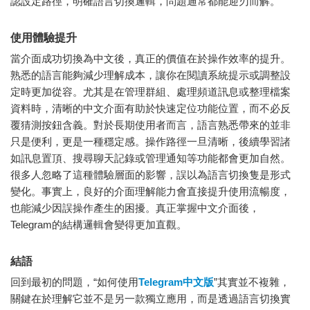
認設定路徑，明確語言切換邏輯，問題通常都能迎刃而解。
使用體驗提升
當介面成功切換為中文後，真正的價值在於操作效率的提升。
熟悉的語言能夠減少理解成本，讓你在閱讀系統提示或調整設
定時更加從容。尤其是在管理群組、處理頻道訊息或整理檔案
資料時，清晰的中文介面有助於快速定位功能位置，而不必反
覆猜測按鈕含義。對於長期使用者而言，語言熟悉帶來的並非
只是便利，更是一種穩定感。操作路徑一旦清晰，後續學習諸
如訊息置頂、搜尋聊天記錄或管理通知等功能都會更加自然。
很多人忽略了這種體驗層面的影響，誤以為語言切換隻是形式
變化。事實上，良好的介面理解能力會直接提升使用流暢度，
也能減少因誤操作產生的困擾。真正掌握中文介面後，
Telegram的結構邏輯會變得更加直觀。
結語
回到最初的問題，“如何使用
Telegram中文版
”其實並不複雜，
關鍵在於理解它並不是另一款獨立應用，而是透過語言切換實