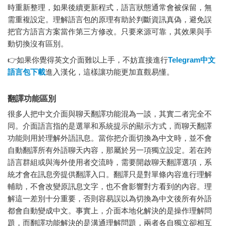
時重新整理，如果後續更新程式，語言狀態通常會被保留，無
需重複設定。理解語言包的原理有助於判斷資訊真偽，避免誤
把官方語言方案當作第三方修改。只要來源可靠，其效果與手
動切換沒有區別。
👉如果你覺得英文介面難以上手，不妨直接進行
Telegram中文
語言包下載
進入漢化，這樣讓功能更加直觀易懂。
翻譯功能區別
很多人把中文介面與聊天翻譯功能混為一談，其實二者完全不
同。介面語言指的是選單和系統提示的顯示方式，而聊天翻譯
功能則用於理解外語訊息。當你把介面切換為中文時，並不會
自動翻譯所有外語聊天內容，那屬於另一項獨立設定。若在跨
語言群組或與海外使用者交流時，需要開啟聊天翻譯選項，系
統才會在訊息旁提供翻譯入口。翻譯只是對單條內容進行理解
輔助，不會改變原訊息文字，也不會影響對方看到的內容。理
解這一差別十分重要，否則容易誤以為切換為中文後所有外語
都會自動變成中文。事實上，介面本地化解決的是操作理解問
題，而翻譯功能解決的是溝通理解問題，兩者各自獨立卻相互