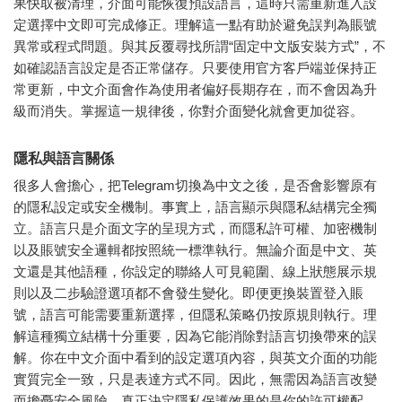
果快取被清理，介面可能恢復預設語言，這時只需重新進入設
定選擇中文即可完成修正。理解這一點有助於避免誤判為賬號
異常或程式問題。與其反覆尋找所謂“固定中文版安裝方式”，不
如確認語言設定是否正常儲存。只要使用官方客戶端並保持正
常更新，中文介面會作為使用者偏好長期存在，而不會因為升
級而消失。掌握這一規律後，你對介面變化就會更加從容。
隱私與語言關係
很多人會擔心，把Telegram切換為中文之後，是否會影響原有
的隱私設定或安全機制。事實上，語言顯示與隱私結構完全獨
立。語言只是介面文字的呈現方式，而隱私許可權、加密機制
以及賬號安全邏輯都按照統一標準執行。無論介面是中文、英
文還是其他語種，你設定的聯絡人可見範圍、線上狀態展示規
則以及二步驗證選項都不會發生變化。即便更換裝置登入賬
號，語言可能需要重新選擇，但隱私策略仍按原規則執行。理
解這種獨立結構十分重要，因為它能消除對語言切換帶來的誤
解。你在中文介面中看到的設定選項內容，與英文介面的功能
實質完全一致，只是表達方式不同。因此，無需因為語言改變
而擔憂安全風險，真正決定隱私保護效果的是你的許可權配