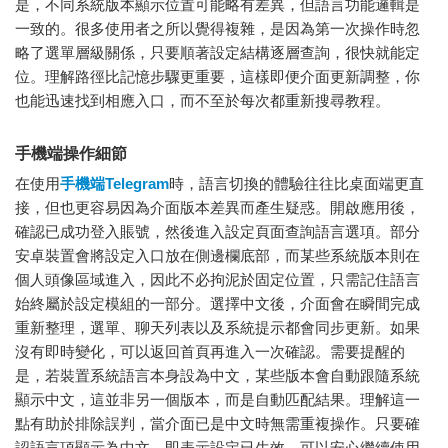
是，不同系統版本顯示位置可能略有差異，但語言功能邏輯是
一致的。很多使用者之所以覺得複雜，是因為第一次操作時忽
略了選單層級關係，只要順著設定結構逐層查詢，很快就能定
位。理解路徑比記憶步驟更重要，這樣即便介面更新調整，你
也能迅速找到相應入口，而不至於每次都重新搜尋教程。
手機端操作細節
在使用
手機端Telegram
時，語言切換的體驗往往比桌面端更直
接，但也更容易因為介面版本差異而產生疑惑。開啟應用後，
確認已成功登入賬號，然後進入設定頁面查詢語言選項。部分
安卓裝置會將設定入口放在側邊欄底部，而某些系統版本則在
個人頭像區域進入，因此不必拘泥於固定位置，只需記住語言
始終屬於設定模組的一部分。選擇中文後，介面會在瞬間完成
重新整理，選單、聊天列表以及系統提示都會同步更新。如果
沒有即時變化，可以返回首頁再進入一次確認。需要提醒的
是，若裝置系統語言本身設為中文，某些版本會自動跟隨系統
顯示中文，這並非另一個版本，而是自動匹配結果。理解這一
點有助於排除誤判，當介面已是中文時無需重複操作。只要確
認語言項顯示為中文，即表示設定已生效，可以安心繼續使用