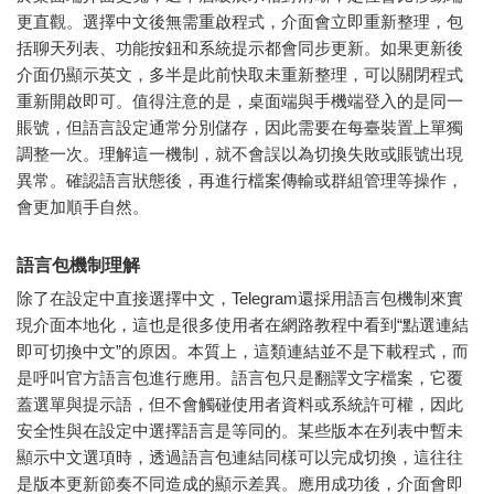
更直觀。選擇中文後無需重啟程式，介面會立即重新整理，包
括聊天列表、功能按鈕和系統提示都會同步更新。如果更新後
介面仍顯示英文，多半是此前快取未重新整理，可以關閉程式
重新開啟即可。值得注意的是，桌面端與手機端登入的是同一
賬號，但語言設定通常分別儲存，因此需要在每臺裝置上單獨
調整一次。理解這一機制，就不會誤以為切換失敗或賬號出現
異常。確認語言狀態後，再進行檔案傳輸或群組管理等操作，
會更加順手自然。
語言包機制理解
除了在設定中直接選擇中文，Telegram還採用語言包機制來實
現介面本地化，這也是很多使用者在網路教程中看到“點選連結
即可切換中文”的原因。本質上，這類連結並不是下載程式，而
是呼叫官方語言包進行應用。語言包只是翻譯文字檔案，它覆
蓋選單與提示語，但不會觸碰使用者資料或系統許可權，因此
安全性與在設定中選擇語言是等同的。某些版本在列表中暫未
顯示中文選項時，透過語言包連結同樣可以完成切換，這往往
是版本更新節奏不同造成的顯示差異。應用成功後，介面會即