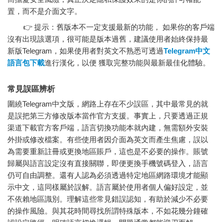
置，而不是介面文字。
👉 提示：舊版本不一定支援最新的功能， 如果你的客戶端
沒有出現該選項，很可能是版本過舊，建議使用者始終保持最
新版Telegram，如果使用者對英文不熟悉可透過
Telegram中文
語言包下載
進行漢化，以便 獲取完整功能與最新最佳化體驗。
常見誤區辨析
圍繞Telegram中文版，網路上存在不少誤區，其中最常見的就
是誤把第三方修改版本當作官方支援。事實上，只要透過正規
渠道下載官方客戶端，語言切換功能本就內建，無需額外安裝
外掛或修改檔案。有些使用者因介面為英文而產生焦慮，誤以
為需要重新註冊或更換地區賬戶，這也是不必要的操作。賬號
歸屬與語言設定沒有直接關聯，即便更換手機號碼登入，語言
仍可自由調整。還有人認為必須透過特定地區網路環境才能顯
示中文，這同樣屬於誤解。語言屬於使用者個人偏好設定，並
不依賴地區識別。理解這些常見錯誤認知，有助於減少不必要
的操作風險。與其花時間尋找所謂特殊版本，不如花幾分鐘確