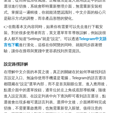
渠道，從而降低潛在風險。正確做法是進入應用設定中的語言
選項進行切換，系統會即時重新整理介面，無需重新安裝程
式。掌握這一邏輯後，你就能清楚認識到，中文介面的核心只
是顯示方式的調整，而非產品形態的變化。
👉在觀看本文內容同時，如果你有需要可以先去進行下載安
裝。對於很多使用者而言，英文選單常常導致誤解，例如說很
多人都不知道“Settings”就是“設定”。可以透過
Telegram中文語
言包下載
進行漢化，這樣在你閱覽的同時、就能同步跟著體
驗，讓你在搜尋與實踐中更容易找到所需資訊。
設定路徑詳解
在理解中文介面的本質之後，真正的關鍵在於如何準確找到語
言設定入口。無論你使用手機還是電腦，Telegram的語言選項
都隱藏在“設定”選單內部，而不是首頁顯眼位置。進入應用後，
點選介面中的選單按鈕，通常位於左上角或底部導航欄，隨後
進入設定頁面。在設定列表中向下查詢即可看到語言選項，點
選後會出現多種可選語言列表。選擇中文後，介面將即時完成
切換，不需要重啟應用，也無需重新登入賬號。值得注意的