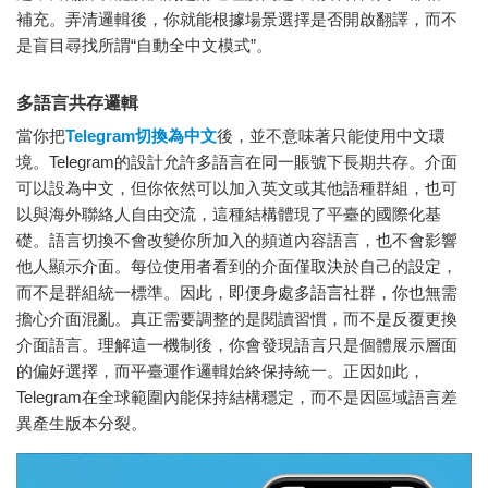
補充。弄清邏輯後，你就能根據場景選擇是否開啟翻譯，而不
是盲目尋找所謂“自動全中文模式”。
多語言共存邏輯
當你把
Telegram切換為中文
後，並不意味著只能使用中文環
境。Telegram的設計允許多語言在同一賬號下長期共存。介面
可以設為中文，但你依然可以加入英文或其他語種群組，也可
以與海外聯絡人自由交流，這種結構體現了平臺的國際化基
礎。語言切換不會改變你所加入的頻道內容語言，也不會影響
他人顯示介面。每位使用者看到的介面僅取決於自己的設定，
而不是群組統一標準。因此，即便身處多語言社群，你也無需
擔心介面混亂。真正需要調整的是閱讀習慣，而不是反覆更換
介面語言。理解這一機制後，你會發現語言只是個體展示層面
的偏好選擇，而平臺運作邏輯始終保持統一。正因如此，
Telegram在全球範圍內能保持結構穩定，而不是因區域語言差
異產生版本分裂。