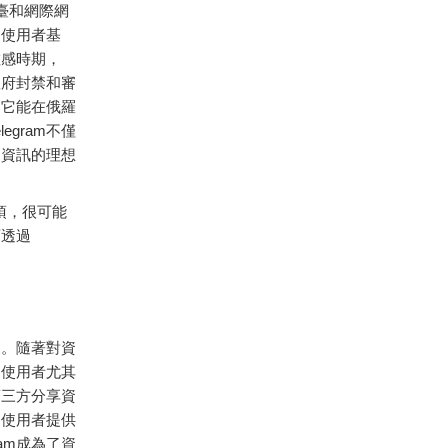
平臺和網際網
的使用者基
敏感時期，
政府封禁和審
是它能在俄羅
gram不僅
遞資訊的理想
項，很可能
可透過
家。隨著對資
洲使用者尤其
第三方分享資
為使用者提供
am成為了資