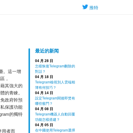
推特
最近的新闻
04 月 28 日
怎樣恢復Telegram刪除的
平臺。這一增
對話？
04 月 18 日
地區，
Telegram檢視別人雲端相
m憑藉其強大的
簿有何技巧？
群體的青睞。
04 月 14 日
設定Telegram閱後即焚有
避免政府幹預
哪些竅門？
隱私保護功能
04 月 08 日
ram的獨特
Telegram機器人自動回覆
功能怎樣搭建？
04 月 05 日
在中國使用Telegram選擇
使用者而