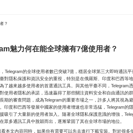
用者？
egram魅力何在能全球擁有7億使用者？
4年，Telegram的全球使用者數已突破7億，穩居全球第三大即時通訊
臺對隱私保護和資訊安全的重視，特別是在俄羅斯、印度和巴西等
am成為了越來越多使用者的首選通訊工具。與其他平臺不同，Telegra
對使用者隱私的承諾，迅速贏得了那些關注資料安全和自由通訊的
長期的審查問題，成為Telegram的重要市場之一，許多人將其視為
。印度和巴西等發展中國家的使用者增速也非常迅猛，Telegram的
援吸引了大量新的使用者加入。隨著全球隱私保護意識的增強，Teleg
在眾多通訊工具中脫穎而出，逐漸鞏固了其在全球市場的地位。
看本文內容同時，如果你有需要可以先去進行下載安裝。對於很多