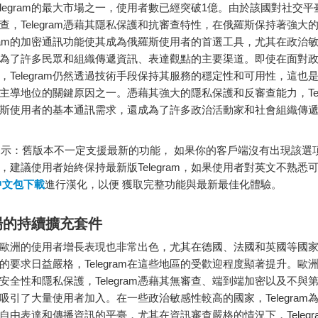
elegram的最大市場之一，使用者數已經突破1億。由於該國對社交
查，Telegram憑藉其隱私保護和抗審查特性，在俄羅斯保持著強大
egram的加密通訊功能使其成為俄羅斯使用者的首選工具，尤其在政治
ram成為了許多民眾和組織傳遞資訊、表達觀點的主要渠道。即使在面對
，Telegram仍然透過技術手段保持其服務的穩定性和可用性，這也
主導地位的關鍵原因之一。憑藉其強大的隱私保護和反審查能力，Tele
斯使用者的基本通訊需求，還成為了許多政治活動家和社會組織傳
：舊版本不一定支援最新的功能， 如果你的客戶端沒有出現該選
，建議使用者始終保持最新版Telegram，如果使用者對英文不熟悉
m中文包下載
進行漢化，以便 獲取完整功能與最新最佳化體驗。
場的持續擴充套件
ram在歐洲的使用者增長表現也非常出色，尤其在德國、法國和英國等國
的要求日益嚴格，Telegram在這些地區的受歡迎程度顯著提升。歐
安全性和隱私保護，Telegram憑藉其無審查、端到端加密以及不與
吸引了大量使用者加入。在一些政治敏感性較高的國家，Telegram
自由表達和傳播資訊的平臺，尤其在資訊審查嚴格的情況下，Telegr