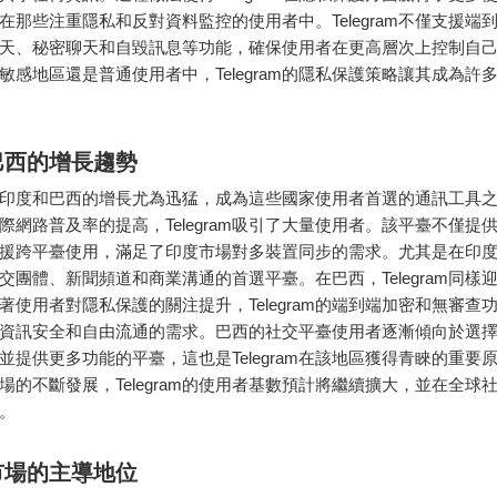
在那些注重隱私和反對資料監控的使用者中。Telegram不僅支援端
天、秘密聊天和自毀訊息等功能，確保使用者在更高層次上控制自
敏感地區還是普通使用者中，Telegram的隱私保護策略讓其成為許
巴西的增長趨勢
ram在印度和巴西的增長尤為迅猛，成為這些國家使用者首選的通訊工具
際網路普及率的提高，Telegram吸引了大量使用者。該平臺不僅提
援跨平臺使用，滿足了印度市場對多裝置同步的需求。尤其是在印度，Te
交團體、新聞頻道和商業溝通的首選平臺。在巴西，Telegram同樣
著使用者對隱私保護的關注提升，Telegram的端到端加密和無審查
資訊安全和自由流通的需求。巴西的社交平臺使用者逐漸傾向於選
並提供更多功能的平臺，這也是Telegram在該地區獲得青睞的重要
場的不斷發展，Telegram的使用者基數預計將繼續擴大，並在全球
。
市場的主導地位