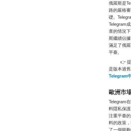
俄羅斯是T
路的嚴格審
礎。Tel
Teleg
查的情況下
斯繼續佔據
滿足了俄羅
平臺。
👉 提示
是版本過舊
Telegra
歐洲市
Teleg
料隱私保護
注重平臺的
料的政策，
了一個能夠