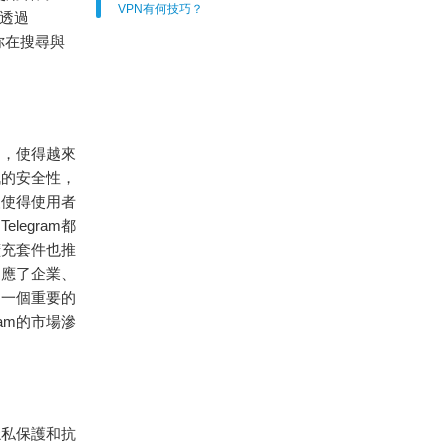
VPN有何技巧？
以透過
你在搜尋與
加，使得越來
訊的安全性，
援使得使用者
egram都
擴充套件也推
適應了企業、
了一個重要的
am的市場滲
其隱私保護和抗