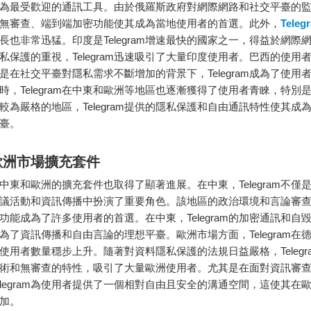
為最受歡迎的通訊工具。由於俄羅斯政府對網際網路和社交平臺的
ram的無審查、端到端加密功能使其成為當地使用者的首選。此外，
Teleg
長也非常迅猛。印度是Telegram增速最快的國家之一，得益於網際
私保護的重視，Telegram迅速吸引了大量印度使用者。巴西的使用
是在社交平臺對隱私需求不斷增加的背景下，Telegram成為了使用
時，Telegram在中東和歐洲等地區也逐漸獲得了使用者青睞，特別
較為嚴格的地區，Telegram提供的隱私保護和自由通訊特性使其成
臺。
歐洲市場擴充套件
am在中東和歐洲的擴充套件也取得了顯著進展。在中東，Telegram不
議活動和資訊傳播中扮演了重要角色。該地區的政治環境和言論審查讓Te
功能成為了許多使用者的首選。在中東，Telegram的加密通訊和自
為了資訊傳播和自由言論的理想平臺。歐洲市場方面，Telegram在
使用者數量穩步上升。隨著對資料隱私保護的法規日益嚴格，Telegr
術和無審查的特性，吸引了大量歐洲使用者。尤其是在面對資訊審
elegram為使用者提供了一個相對自由且安全的溝通空間，這使其在
加。