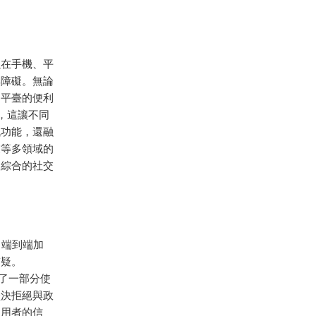
以在手機、平
無障礙。無論
了平臺的便利
ux，這讓不同
訊功能，還融
業等多領域的
個綜合的社交
用了端到端加
質疑。
發了一部分使
堅決拒絕與政
使用者的信