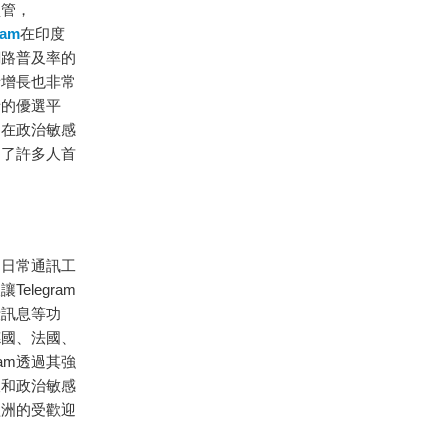
監管，
ram
在印度
網路普及率的
者增長也非常
者的優選平
是在政治敏感
為了許多人首
僅是日常通訊工
legram
毀訊息等功
德國、法國、
am透過其強
查和政治敏感
歐洲的受歡迎