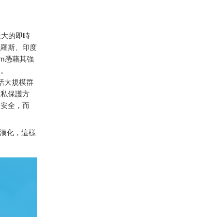
球最大的即時
俄羅斯、印度
am憑藉其強
者。
包括大規模群
隱私保護方
的安全，而
。
漢化，這樣