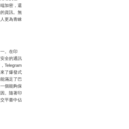
到端加密，還
己的資訊。無
多人更為青睞
之一。在印
供安全的通訊
legram
迎來了爆發式
功能滿足了巴
擇一個能夠保
原因。隨著印
社交平臺中佔