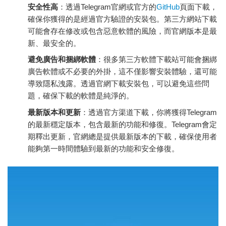
安全性高
：透過Telegram官網或官方的
GitHub
頁面下載，
確保你獲得的是經過官方驗證的安裝包。第三方網站下載
可能會存在修改或包含惡意軟體的風險，而官網版本是最
新、最安全的。
避免廣告和捆綁軟體
：很多第三方軟體下載站可能會捆綁
廣告軟體或不必要的外掛，這不僅影響安裝體驗，還可能
導致隱私洩露。透過官網下載安裝包，可以避免這些問
題，確保下載的軟體是純淨的。
最新版本和更新
：透過官方渠道下載，你將獲得Telegram
的最新穩定版本，包含最新的功能和修復。Telegram會定
期釋出更新，官網總是提供最新版本的下載，確保使用者
能夠第一時間體驗到最新的功能和安全修復。