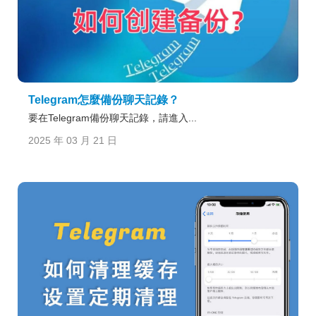
Telegram怎麼備份聊天記錄？
要在Telegram備份聊天記錄，請進入...
2025 年 03 月 21 日