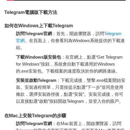
Telegram電腦版下載方法
如何在Windows上下載Telegram
訪問Telegram官網
：首先，開啟瀏覽器，訪問
Telegram
官網
。在頁面上，你會看到為Windows系統提供的下載連
結。
下載Windows版安裝包
：在官網上，點選“Get Telegram
for Windows”按鈕，系統會自動下載適用於Windows
的.exe安裝包。下載檔案的速度取決於你的網路連線。
安裝並啟動Telegram
：下載完成後，雙擊.exe檔案開始安
裝。安裝過程簡單，只需按提示點選“下一步”並同意使用
條款，選擇安裝路徑後，點選“安裝”。安裝完成後，你可
以直接點選“啟動”按鈕開啟Telegram，並登入你的賬戶。
在Mac上安裝Telegram的步驟
訪問Telegram官網
：在Mac裝置上，開啟瀏覽器，訪問