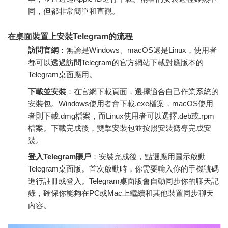
同，但都非常簡單和直觀。
在桌面裝置上安裝Telegram的流程
訪問官網
：無論是Windows、macOS還是Linux，使用者
都可以透過訪問Telegram的官方網站下載對應版本的
Telegram桌面應用。
下載並安裝
：在官網下載頁面，選擇適合自己作業系統的
安裝包。Windows使用者會下載.exe檔案，macOS使用
者則下載.dmg檔案，而Linux使用者可以選擇.deb或.rpm
檔案。下載完成後，雙擊安裝包並按照安裝嚮導完成安
裝。
登入Telegram賬戶
：安裝完成後，點選應用圖示啟動
Telegram桌面版。首次啟動時，你需要輸入你的手機號碼
進行註冊或登入。Telegram桌面版會自動同步你的聊天記
錄，確保你能夠在PC或Mac上繼續和其他裝置同步聊天
內容。