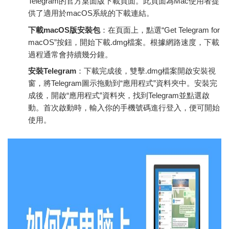
Telegram的官方桌面版下載頁面。此頁面為Mac使用者提
供了適用於macOS系統的下載連結。
下載macOS版安裝包
：在頁面上，點選“Get Telegram for
macOS”按鈕，開始下載.dmg檔案。根據網路速度，下載
過程通常會持續幾分鐘。
安裝Telegram
：下載完成後，雙擊.dmg檔案開啟安裝視
窗，將Telegram圖示拖動到“應用程式”資料夾中。安裝完
成後，開啟“應用程式”資料夾，找到Telegram並點選啟
動。首次啟動時，輸入你的手機號碼進行登入，便可開始
使用。