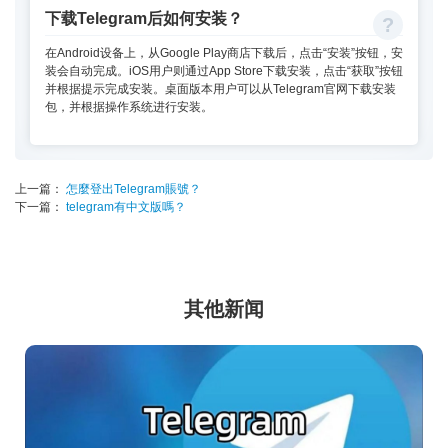
下载Telegram后如何安装？
在Android设备上，从Google Play商店下载后，点击“安装”按钮，安
装会自动完成。iOS用户则通过App Store下载安装，点击“获取”按钮
并根据提示完成安装。桌面版本用户可以从Telegram官网下载安装
包，并根据操作系统进行安装。
上一篇：
怎麼登出Telegram賬號？
下一篇：
telegram有中文版嗎？
其他新闻