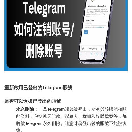
重新啟用已登出的Telegram賬號
是否可以恢復已登出的賬號
永久刪除
：一旦Telegram賬號被登出，所有與該賬號相關
的資料，包括聊天記錄、聯絡人、群組和媒體檔案等，都
將被Telegram永久刪除。這意味著登出後的賬號不能被恢
復。