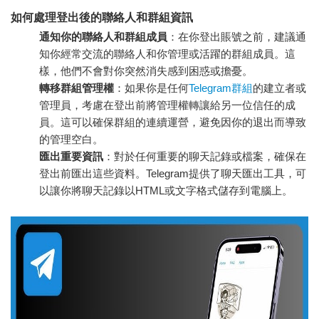
如何處理登出後的聯絡人和群組資訊
通知你的聯絡人和群組成員
：在你登出賬號之前，建議通
知你經常交流的聯絡人和你管理或活躍的群組成員。這
樣，他們不會對你突然消失感到困惑或擔憂。
轉移群組管理權
：如果你是任何
Telegram群組
的建立者或
管理員，考慮在登出前將管理權轉讓給另一位信任的成
員。這可以確保群組的連續運營，避免因你的退出而導致
的管理空白。
匯出重要資訊
：對於任何重要的聊天記錄或檔案，確保在
登出前匯出這些資料。Telegram提供了聊天匯出工具，可
以讓你將聊天記錄以HTML或文字格式儲存到電腦上。