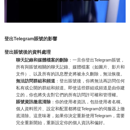
登出Telegram賬號的影響
登出賬號後的資料處理
聊天記錄和媒體檔案的刪除
：一旦你登出Telegram賬號，
所有與賬號相關的聊天記錄、媒體檔案（如圖片、影片和
文件）、以及所有的訊息歷史將被永久刪除，無法恢復。
無法訪問群組和頻道
：登出賬號後，你將無法再訪問任何
私有或公開的群組和頻道。即使這些群組或頻道是由你建
立的，你也將失去對它們的所有訪問許可權和管理權。
賬號資訊徹底清除
：你的使用者資訊，包括使用者名稱、
個人資料照片、設定和配置都將從Telegram的伺服器上徹
底清除。這意味著，如果你決定重新使用Telegram，需要
完全重新開始，重新設定你的個人資訊和偏好。