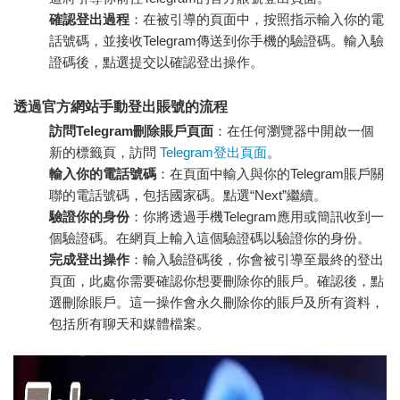
確認登出過程
：在被引導的頁面中，按照指示輸入你的電
話號碼，並接收Telegram傳送到你手機的驗證碼。輸入驗
證碼後，點選提交以確認登出操作。
透過官方網站手動登出賬號的流程
訪問Telegram刪除賬戶頁面
：在任何瀏覽器中開啟一個
新的標籤頁，訪問
Telegram登出頁面
。
輸入你的電話號碼
：在頁面中輸入與你的Telegram賬戶關
聯的電話號碼，包括國家碼。點選“Next”繼續。
驗證你的身份
：你將透過手機Telegram應用或簡訊收到一
個驗證碼。在網頁上輸入這個驗證碼以驗證你的身份。
完成登出操作
：輸入驗證碼後，你會被引導至最終的登出
頁面，此處你需要確認你想要刪除你的賬戶。確認後，點
選刪除賬戶。這一操作會永久刪除你的賬戶及所有資料，
包括所有聊天和媒體檔案。