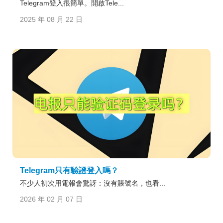
Telegram登入很簡單。開啟Tele...
2025 年 08 月 22 日
Telegram只有驗證登入嗎？
不少人初次用電報會驚訝：沒有賬號名，也看...
2026 年 02 月 07 日