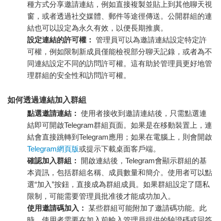
種方式分享邀請連結，例如直接複製並貼上到其他聊天視
窗，或者透過社交媒體、郵件等途徑傳送。公開群組的連
結也可以設定為永久有效，以便長期推廣。
設定連結的許可權：
管理員可以為邀請連結設定特定許
可權，例如限制新成員僅能檢視部分聊天記錄，或者為不
同連結設定不同的訪問許可權。這有助於管理員更好地管
理群組的安全性和訪問許可權。
如何透過連結加入群組
點選邀請連結：
使用者接收到邀請連結後，只需點選連
結即可開啟Telegram群組頁面。如果是在移動裝置上，連
結會直接跳轉到Telegram應用；如果在電腦上，則會開啟
Telegram網頁版
或提示下載桌面客戶端。
確認加入群組：
開啟連結後，Telegram會顯示群組的基
本資訊，包括群組名稱、成員數量和簡介。使用者可以點
選“加入”按鈕，直接成為群組成員。如果群組設定了隱私
限制，可能需要管理員批准後才能成功加入。
使用邀請碼加入：
某些群組可能附加了邀請碼功能。此
時，使用者需要在加入前輸入管理員提供的驗證碼或回答