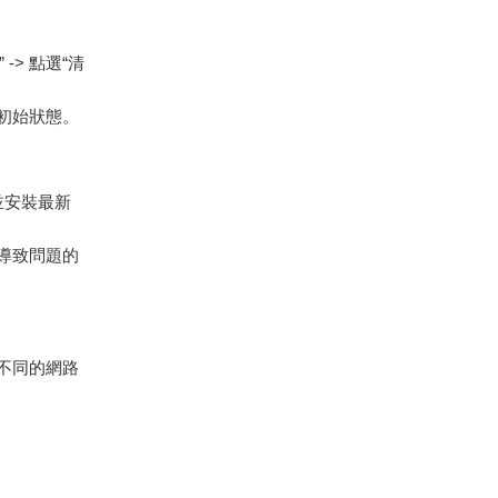
” -> 點選“清
。
初始狀態。
並安裝最新
導致問題的
不同的網路