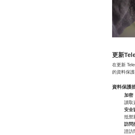
更新Te
在更新 T
的資料保護
資料保護
加密
讀取
安全
抵禦
訪問
證訪