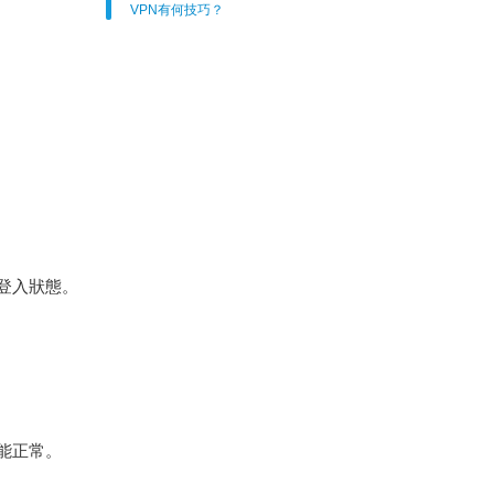
VPN有何技巧？
登入狀態。
能正常。