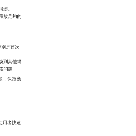
損壞。
釋放足夠的
特別是首次
換到其他網
路問題。
問題，保證應
助使用者快速