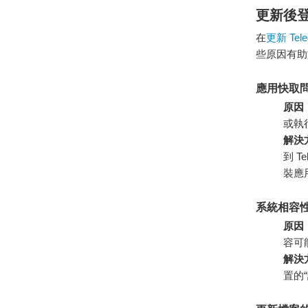
更新後
在
更新 Tele
些原因有助
應用快取
原因
或執
解決
到 T
裝應
系統相容
原因
容可
解決
置的