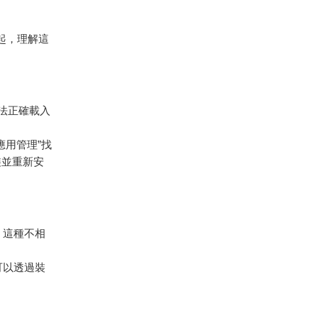
起，理解這
法正確載入
“應用管理”找
安裝並重新安
。這種不相
可以透過裝