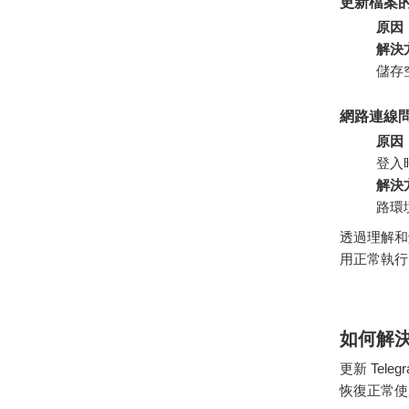
更新檔案
原因
解決
儲存
網路連線
原因
登入
解決
路環
透過理解和
用正常執行
如何解
更新 Te
恢復正常使