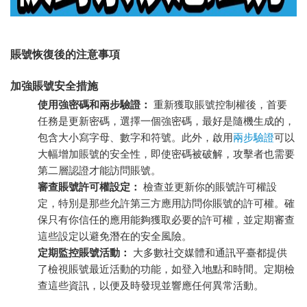
賬號恢復後的注意事項
加強賬號安全措施
使用強密碼和兩步驗證：
重新獲取賬號控制權後，首要
任務是更新密碼，選擇一個強密碼，最好是隨機生成的，
包含大小寫字母、數字和符號。此外，啟用
兩步驗證
可以
大幅增加賬號的安全性，即使密碼被破解，攻擊者也需要
第二層認證才能訪問賬號。
審查賬號許可權設定：
檢查並更新你的賬號許可權設
定，特別是那些允許第三方應用訪問你賬號的許可權。確
保只有你信任的應用能夠獲取必要的許可權，並定期審查
這些設定以避免潛在的安全風險。
定期監控賬號活動：
大多數社交媒體和通訊平臺都提供
了檢視賬號最近活動的功能，如登入地點和時間。定期檢
查這些資訊，以便及時發現並響應任何異常活動。