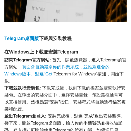
Telegram桌面版
下載與安裝教程
在Windows上下載並安裝Telegram
訪問Telegram官方網站:
首先，開啟瀏覽器，進入Telegram的官
方網站
。頁面會自動識別你的作業系統，並推薦適合的
Windows版本。點選“Get
Telegram for Windows”按鈕，開始下
載。
下載並執行安裝包:
下載完成後，找到下載的檔案並雙擊執行安
裝包。在彈出的安裝介面中，選擇安裝目錄，預設路徑通常可
以直接使用。然後點選“安裝”按鈕，安裝程式將自動進行檔案複
製和配置。
啟動Telegram並登入:
安裝完成後，點選“完成”退出安裝嚮導。
接下來，開啟Telegram桌面版，輸入你的手機號碼並接收驗證
碼，登入後即可開始使用Telegram的所有功能，如傳送訊息、