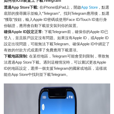
如何在iOS裝置上下載Telegram
透過App Store下載:
在iPhone或iPad上，開啟
App Store
，點選
底部的搜尋圖示並輸入“Telegram”。找到Telegram應用後，點選
“獲取”按鈕，輸入Apple ID密碼或使用Face ID/Touch ID進行身
份驗證，應用會自動下載並安裝到你的裝置。
確保Apple ID設定正常:
下載Telegram前，確保你的Apple ID已
登入，並且賬戶設定沒有問題。如果沒有Apple ID，或Apple ID
設定出現問題，可能無法下載Telegram。確保Apple ID中綁定了
有效的付款方式或選擇了免費應用下載選項。
下載地區限制:
在某些地區，Telegram可能會受到限制，導致無
法透過App Store下載。遇到這種情況時，可以嘗試更改Apple
ID的地區設定，選擇一個支援Telegram的國家或地區，這樣就
能在App Store中找到並下載Telegram。