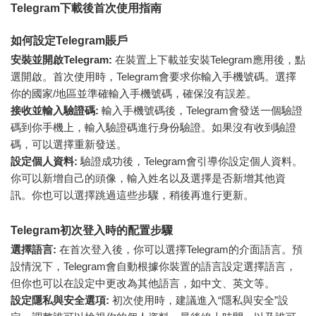
Telegram下載後首次使用指南
如何設定Telegram賬戶
安裝並開啟Telegram:
在裝置上下載並安裝Telegram應用後，點
選開啟。首次使用時，Telegram會要求你輸入手機號碼。選擇
你的國家/地區並準確輸入手機號碼，確保沒有誤差。
接收並輸入驗證碼:
輸入手機號碼後，Telegram會發送一個驗證
碼到你手機上，輸入驗證碼進行身份驗證。如果沒有收到驗證
碼，可以選擇重新發送。
設定個人資料:
驗證成功後，Telegram會引導你設定個人資料。
你可以新增自己的頭像，輸入姓名以及選擇是否新增其他資
訊。你也可以選擇跳過這些步驟，稍後再進行更新。
Telegram初次登入時的配置步驟
選擇語言:
在首次登入後，你可以選擇Telegram的介面語言。預
設情況下，Telegram會自動根據你裝置的語言設定選擇語言，
但你也可以在設定中更改為其他語言，如中文、英文等。
設定隱私與安全選項:
初次使用時，建議進入“隱私與安全”設