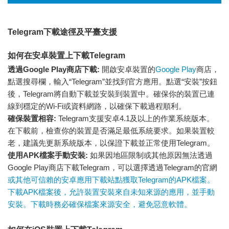
Telegram下載途徑及平臺支援
如何在安卓裝置上下載Telegram
透過Google Play商店下載:
開啟安卓裝置的
Google Play
商店，
點選搜尋欄，輸入“Telegram”並找到官方應用。點選“安裝”按鈕
後，Telegram將自動下載並安裝到裝置中。確保你的裝置已連
線到穩定的Wi-Fi或資料網路，以確保下載過程順利。
確保裝置相容:
Telegram支援安卓4.1及以上的作業系統版本。
在下載前，檢查你的裝置是否滿足最低系統要求。如果裝置較
老，建議先更新系統版本，以保證下載並正常使用Telegram。
使用APK檔案手動安裝:
如果因地區限制或其他原因無法透過
Google Play商店下載Telegram，可以選擇透過Telegram的官網
或其他可信賴的安卓應用下載站點獲取Telegram的APK檔案。
下載APK檔案後，允許裝置安裝來自未知來源的應用，並手動
安裝。下載時務必確保檔案來源安全，避免惡意軟體。