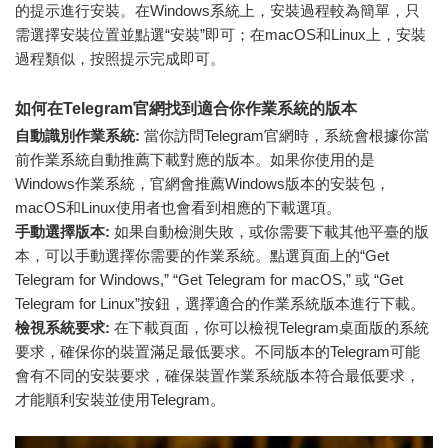
的提示進行安裝。在Windows系統上，安裝過程較為簡單，只
需選擇安裝位置並點選“安裝”即可；在macOS和Linux上，安裝
過程類似，按照提示完成即可。
如何在Telegram官網找到適合你作業系統的版本
自動識別作業系統:
當你訪問Telegram官網時，系統會根據你當
前作業系統自動推薦下載對應的版本。如果你使用的是
Windows作業系統，官網會推薦Windows版本的安裝包，
macOS和Linux使用者也會看到相應的下載選項。
手動選擇版本:
如果自動檢測失敗，或你需要下載其他平臺的版
本，可以手動選擇你需要的作業系統。點選頁面上的“Get
Telegram for Windows,” “Get Telegram for macOS,” 或 “Get
Telegram for Linux”按鈕，選擇適合的作業系統版本進行下載。
檢視系統要求:
在下載頁面，你可以檢視Telegram桌面版的系統
要求，確保你的裝置滿足最低要求。不同版本的Telegram可能
會有不同的安裝要求，確保裝置作業系統版本符合最低要求，
才能順利安裝並使用Telegram。