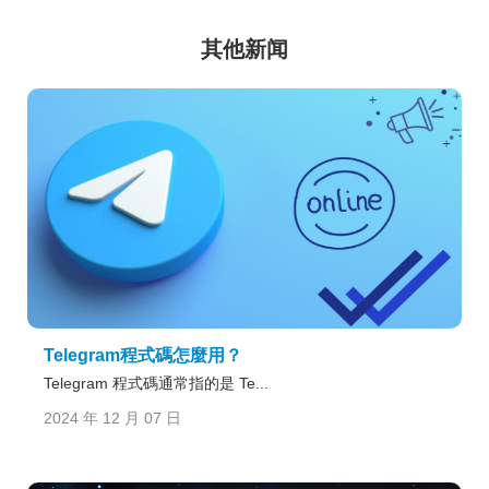
其他新闻
Telegram程式碼怎麼用？
Telegram 程式碼通常指的是 Te...
2024 年 12 月 07 日