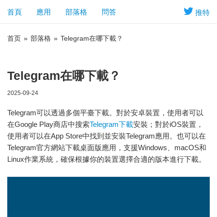
首頁
應用
部落格
問答
推特
首页
»
部落格
»
Telegram在哪下載？
Telegram在哪下載？
2025-09-24
Telegram可以透過多個平臺下載。對於安卓裝置，使用者可以
在Google Play商店中搜索
Telegram下載
安裝；對於iOS裝置，
使用者可以在App Store中找到並安裝Telegram應用。也可以在
Telegram官方網站下載桌面版應用，支援Windows、macOS和
Linux作業系統，確保根據你的裝置選擇合適的版本進行下載。