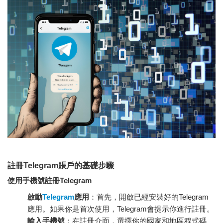
註冊Telegram賬戶的基礎步驟
使用手機號註冊Telegram
啟動
Telegram
應用
：首先，開啟已經安裝好的Telegram
應用。如果你是首次使用，Telegram會提示你進行註冊。
輸入手機號
：在註冊介面，選擇你的國家和地區程式碼