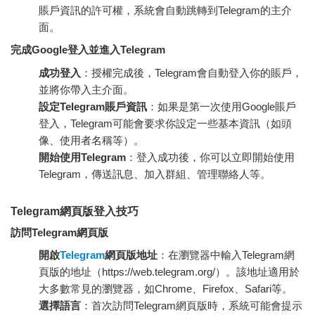
賬戶資訊的許可權，系統會自動跳轉到Telegram的主介
面。
完成Google登入並進入Telegram
成功登入
：授權完成後，Telegram會自動登入你的賬戶，
並將你帶入主介面。
設定Telegram賬戶資訊
：如果是第一次使用Google賬戶
登入，Telegram可能會要求你設定一些基本資訊（如頭
像、使用者名稱等）。
開始使用Telegram
：登入成功後，你可以立即開始使用
Telegram，傳送訊息、加入群組、管理聯絡人等。
Telegram網頁版登入技巧
訪問Telegram網頁版
開啟
Telegram
網頁版地址
：在瀏覽器中輸入Telegram網
頁版的地址（https://web.telegram.org/）。該地址適用於
大多數常見的瀏覽器，如Chrome、Firefox、Safari等。
選擇語言
：首次訪問Telegram網頁版時，系統可能會提示