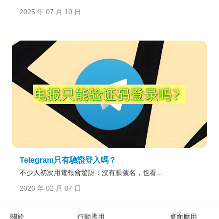
2025 年 07 月 10 日
Telegram只有驗證登入嗎？
不少人初次用電報會驚訝：沒有賬號名，也看...
2026 年 02 月 07 日
關於
行動應用
桌面應用