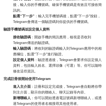
後，輸入你的手機號碼。確保手機號碼是有效且可接收簡
訊的。
點選“下一步”
：輸入完手機號碼後，點選“下一步”按鈕，
Telegram會傳送一個驗證碼到你提供的手機號碼。
驗證手機號碼並設定個人資料
接收驗證碼
：開啟手機的簡訊應用，檢視是否收到
Telegram傳送的驗證碼。
輸入驗證碼
：將收到的驗證碼輸入到Telegram應用中的相
應欄位，點選“下一步”進行驗證。
設定個人資料
：驗證透過後，Telegram會要求你設定個人
資料，包括輸入姓名、選擇頭像（可選）等。你可以隨時
修改這些資訊。
完成註冊後開始使用Telegram
進入主介面
：註冊和設定完成後，Telegram會自動將你帶
到主介面，顯示你的聯絡人、聊天記錄等內容。
新增聯絡人
：你可以開始透過電話號碼新增聯絡人，或透
過Telegram的使用者名稱搜尋其他使用者。