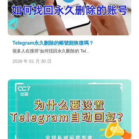
Telegram永久刪除的帳號能恢復嗎？
很多人在搜尋“如何找回永久刪除的 Tel...
2026 年 01 月 30 日